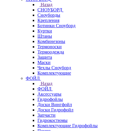
Назад
СНОУБОРД
Сноуборды
Крепления
Ботинки Сноуборд
Куртки
Штаны
Комбинезоны
Термоноски
Термоодежда
Защита
Маски
Чехлы Сноуборд
Комплектующие
ФОЙЛ
Назад
ФОЙЛ
Аксессуары
Гидрофойлы
Доски Вингфойл
Доски Гидрофойл
Запчасти
Гидрокостюмы
Комплектующие Гидрофойлы
Пончо