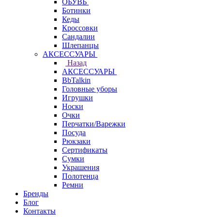
ОБУВЬ
Ботинки
Кеды
Кроссовки
Сандалии
Шлепанцы
АКСЕССУАРЫ
Назад
АКСЕССУАРЫ
BbTalkin
Головные уборы
Игрушки
Носки
Очки
Перчатки/Варежки
Посуда
Рюкзаки
Сертификаты
Сумки
Украшения
Полотенца
Ремни
Бренды
Блог
Контакты