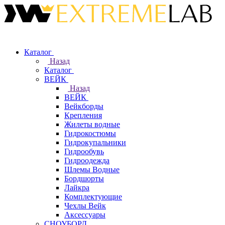
Каталог
Назад
Каталог
ВЕЙК
Назад
ВЕЙК
Вейкборды
Крепления
Жилеты водные
Гидрокостюмы
Гидрокупальники
Гидрообувь
Гидроодежда
Шлемы Водные
Бордшорты
Лайкра
Комплектующие
Чехлы Вейк
Аксессуары
СНОУБОРД