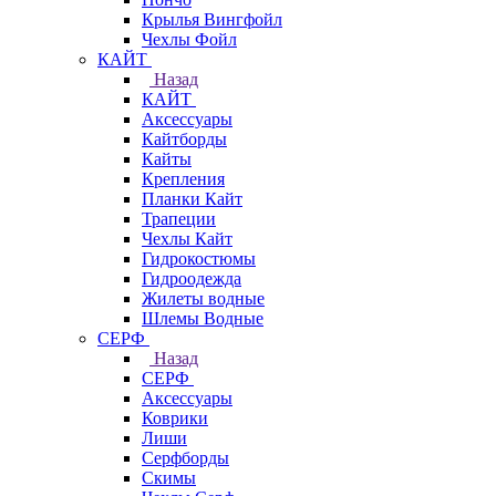
Крылья Вингфойл
Чехлы Фойл
КАЙТ
Назад
КАЙТ
Аксессуары
Кайтборды
Кайты
Крепления
Планки Кайт
Трапеции
Чехлы Кайт
Гидрокостюмы
Гидроодежда
Жилеты водные
Шлемы Водные
СЕРФ
Назад
СЕРФ
Аксессуары
Коврики
Лиши
Серфборды
Скимы