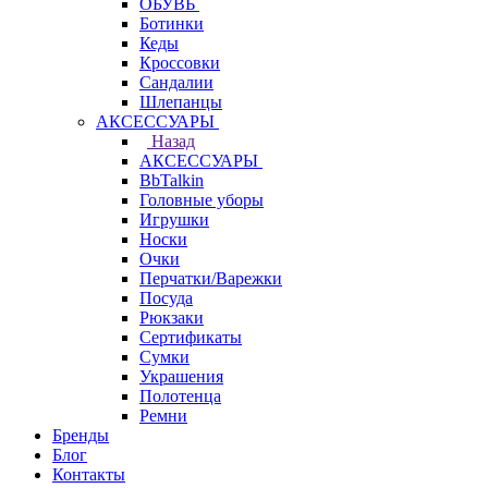
ОБУВЬ
Ботинки
Кеды
Кроссовки
Сандалии
Шлепанцы
АКСЕССУАРЫ
Назад
АКСЕССУАРЫ
BbTalkin
Головные уборы
Игрушки
Носки
Очки
Перчатки/Варежки
Посуда
Рюкзаки
Сертификаты
Сумки
Украшения
Полотенца
Ремни
Бренды
Блог
Контакты