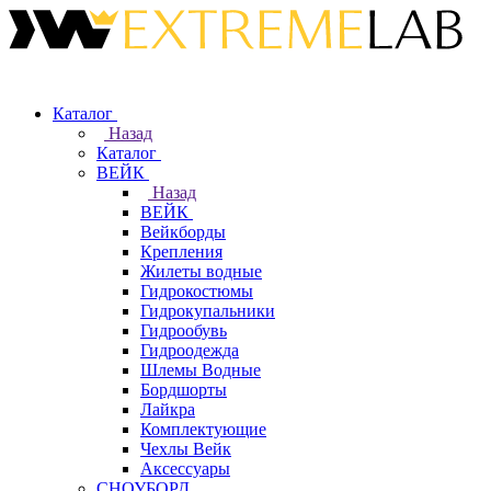
Каталог
Назад
Каталог
ВЕЙК
Назад
ВЕЙК
Вейкборды
Крепления
Жилеты водные
Гидрокостюмы
Гидрокупальники
Гидрообувь
Гидроодежда
Шлемы Водные
Бордшорты
Лайкра
Комплектующие
Чехлы Вейк
Аксессуары
СНОУБОРД