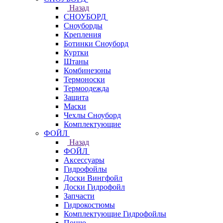
Назад
СНОУБОРД
Сноуборды
Крепления
Ботинки Сноуборд
Куртки
Штаны
Комбинезоны
Термоноски
Термоодежда
Защита
Маски
Чехлы Сноуборд
Комплектующие
ФОЙЛ
Назад
ФОЙЛ
Аксессуары
Гидрофойлы
Доски Вингфойл
Доски Гидрофойл
Запчасти
Гидрокостюмы
Комплектующие Гидрофойлы
Пончо