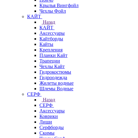
Крылья Вингфойл
Чехлы Фойл
КАЙТ
Назад
КАЙТ
Аксессуары
Кайтборды
Кайты
Крепления
Планки Кайт
Трапеции
Чехлы Кайт
Гидрокостюмы
Гидроодежда
Жилеты водные
Шлемы Водные
СЕРФ
Назад
СЕРФ
Аксессуары
Коврики
Лиши
Серфборды
Скимы