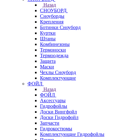
Назад
СНОУБОРД
Сноуборды
Крепления
Ботинки Сноуборд
Куртки
Штаны
Комбинезоны
Термоноски
Термоодежда
Защита
Маски
Чехлы Сноуборд
Комплектующие
ФОЙЛ
Назад
ФОЙЛ
Аксессуары
Гидрофойлы
Доски Вингфойл
Доски Гидрофойл
Запчасти
Гидрокостюмы
Комплектующие Гидрофойлы
Пончо