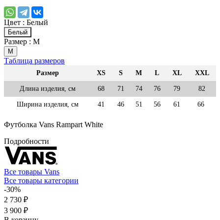
Цвет :
Белый
Белый
Размер :
M
M
Таблица размеров
Размер
XS
S
M
L
XL
XXL
Длина изделия, см
68
71
74
76
79
82
Ширина изделия, см
41
46
51
56
61
66
Футболка Vans Rampart White
Подробности
Все товары Vans
Все товары категории
-30%
2 730 ₽
3 900 ₽
В корзину