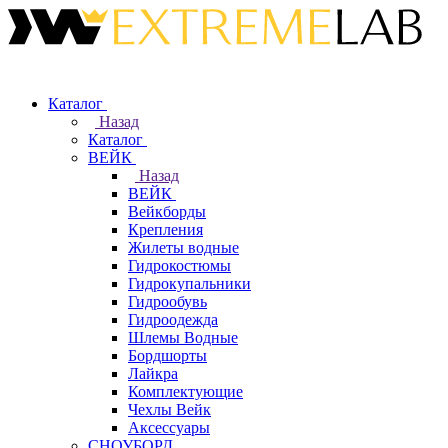
Каталог
Назад
Каталог
ВЕЙК
Назад
ВЕЙК
Вейкборды
Крепления
Жилеты водные
Гидрокостюмы
Гидрокупальники
Гидрообувь
Гидроодежда
Шлемы Водные
Бордшорты
Лайкра
Комплектующие
Чехлы Вейк
Аксессуары
СНОУБОРД