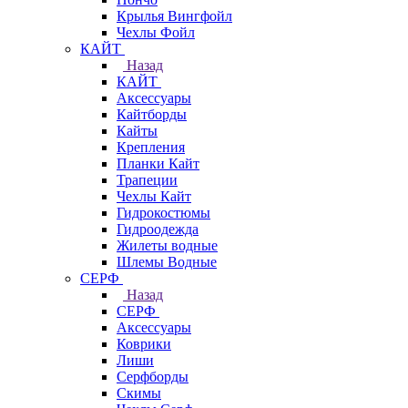
Крылья Вингфойл
Чехлы Фойл
КАЙТ
Назад
КАЙТ
Аксессуары
Кайтборды
Кайты
Крепления
Планки Кайт
Трапеции
Чехлы Кайт
Гидрокостюмы
Гидроодежда
Жилеты водные
Шлемы Водные
СЕРФ
Назад
СЕРФ
Аксессуары
Коврики
Лиши
Серфборды
Скимы