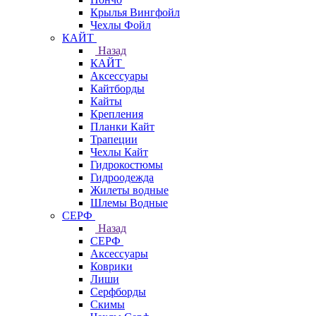
Крылья Вингфойл
Чехлы Фойл
КАЙТ
Назад
КАЙТ
Аксессуары
Кайтборды
Кайты
Крепления
Планки Кайт
Трапеции
Чехлы Кайт
Гидрокостюмы
Гидроодежда
Жилеты водные
Шлемы Водные
СЕРФ
Назад
СЕРФ
Аксессуары
Коврики
Лиши
Серфборды
Скимы