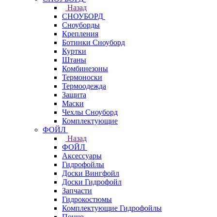
Назад
СНОУБОРД
Сноуборды
Крепления
Ботинки Сноуборд
Куртки
Штаны
Комбинезоны
Термоноски
Термоодежда
Защита
Маски
Чехлы Сноуборд
Комплектующие
ФОЙЛ
Назад
ФОЙЛ
Аксессуары
Гидрофойлы
Доски Вингфойл
Доски Гидрофойл
Запчасти
Гидрокостюмы
Комплектующие Гидрофойлы
Пончо