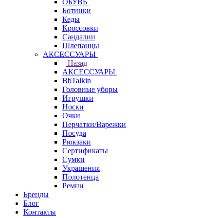
ОБУВЬ
Ботинки
Кеды
Кроссовки
Сандалии
Шлепанцы
АКСЕССУАРЫ
Назад
АКСЕССУАРЫ
BbTalkin
Головные уборы
Игрушки
Носки
Очки
Перчатки/Варежки
Посуда
Рюкзаки
Сертификаты
Сумки
Украшения
Полотенца
Ремни
Бренды
Блог
Контакты