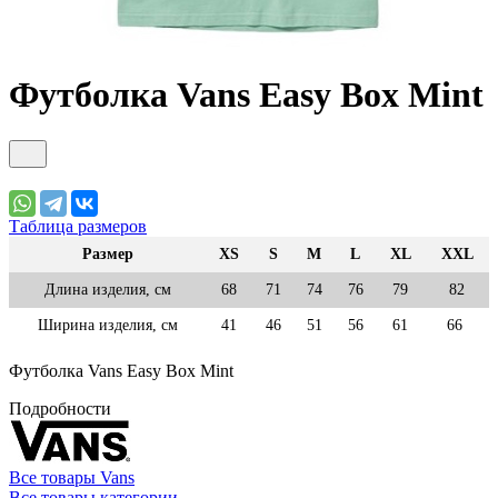
Футболка Vans Easy Box Mint
Таблица размеров
Размер
XS
S
M
L
XL
XXL
Длина изделия, см
68
71
74
76
79
82
Ширина изделия, см
41
46
51
56
61
66
Футболка Vans Easy Box Mint
Подробности
Все товары Vans
Все товары категории