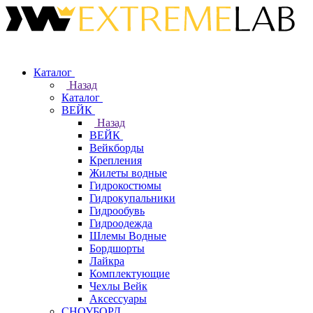
Каталог
Назад
Каталог
ВЕЙК
Назад
ВЕЙК
Вейкборды
Крепления
Жилеты водные
Гидрокостюмы
Гидрокупальники
Гидрообувь
Гидроодежда
Шлемы Водные
Бордшорты
Лайкра
Комплектующие
Чехлы Вейк
Аксессуары
СНОУБОРД