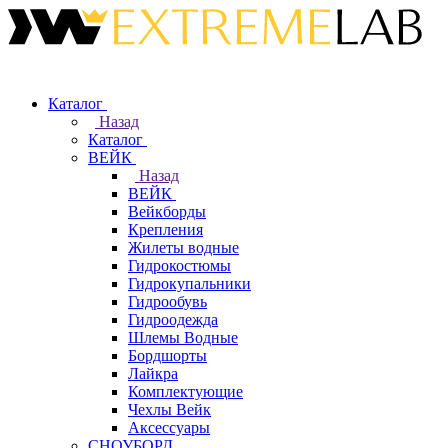
Каталог
Назад
Каталог
ВЕЙК
Назад
ВЕЙК
Вейкборды
Крепления
Жилеты водные
Гидрокостюмы
Гидрокупальники
Гидрообувь
Гидроодежда
Шлемы Водные
Бордшорты
Лайкра
Комплектующие
Чехлы Вейк
Аксессуары
СНОУБОРД