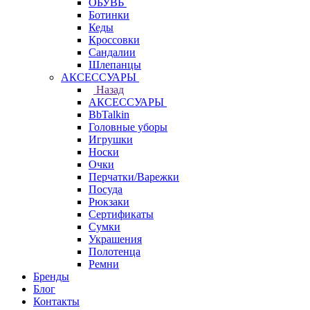
ОБУВЬ
Ботинки
Кеды
Кроссовки
Сандалии
Шлепанцы
АКСЕССУАРЫ
Назад
АКСЕССУАРЫ
BbTalkin
Головные уборы
Игрушки
Носки
Очки
Перчатки/Варежки
Посуда
Рюкзаки
Сертификаты
Сумки
Украшения
Полотенца
Ремни
Бренды
Блог
Контакты