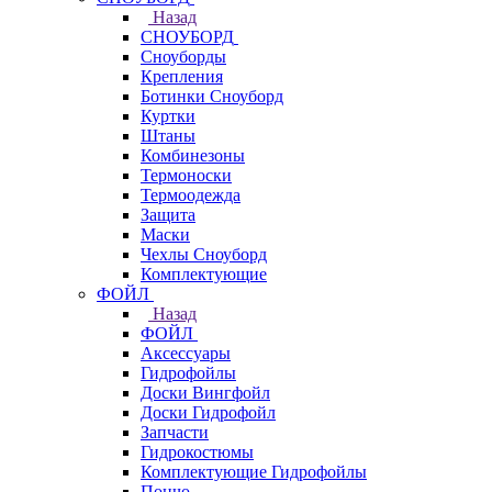
Назад
СНОУБОРД
Сноуборды
Крепления
Ботинки Сноуборд
Куртки
Штаны
Комбинезоны
Термоноски
Термоодежда
Защита
Маски
Чехлы Сноуборд
Комплектующие
ФОЙЛ
Назад
ФОЙЛ
Аксессуары
Гидрофойлы
Доски Вингфойл
Доски Гидрофойл
Запчасти
Гидрокостюмы
Комплектующие Гидрофойлы
Пончо