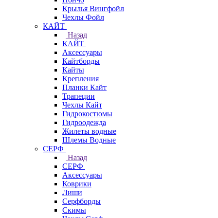
Крылья Вингфойл
Чехлы Фойл
КАЙТ
Назад
КАЙТ
Аксессуары
Кайтборды
Кайты
Крепления
Планки Кайт
Трапеции
Чехлы Кайт
Гидрокостюмы
Гидроодежда
Жилеты водные
Шлемы Водные
СЕРФ
Назад
СЕРФ
Аксессуары
Коврики
Лиши
Серфборды
Скимы