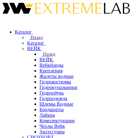
Каталог
Назад
Каталог
ВЕЙК
Назад
ВЕЙК
Вейкборды
Крепления
Жилеты водные
Гидрокостюмы
Гидрокупальники
Гидрообувь
Гидроодежда
Шлемы Водные
Бордшорты
Лайкра
Комплектующие
Чехлы Вейк
Аксессуары
СНОУБОРД