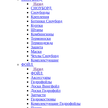
Назад
СНОУБОРД
Сноуборды
Крепления
Ботинки Сноуборд
Куртки
Штаны
Комбинезоны
Термоноски
Термоодежда
Защита
Маски
Чехлы Сноуборд
Комплектующие
ФОЙЛ
Назад
ФОЙЛ
Аксессуары
Гидрофойлы
Доски Вингфойл
Доски Гидрофойл
Запчасти
Гидрокостюмы
Комплектующие Гидрофойлы
Пончо