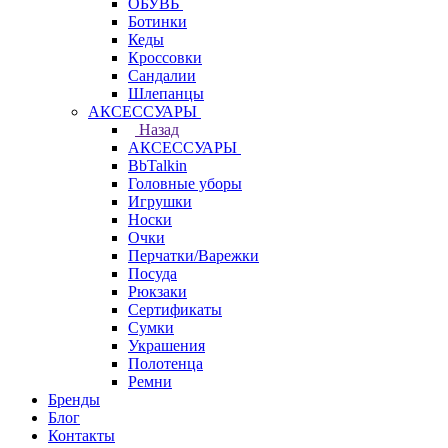
ОБУВЬ
Ботинки
Кеды
Кроссовки
Сандалии
Шлепанцы
АКСЕССУАРЫ
Назад
АКСЕССУАРЫ
BbTalkin
Головные уборы
Игрушки
Носки
Очки
Перчатки/Варежки
Посуда
Рюкзаки
Сертификаты
Сумки
Украшения
Полотенца
Ремни
Бренды
Блог
Контакты