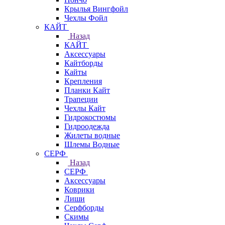
Крылья Вингфойл
Чехлы Фойл
КАЙТ
Назад
КАЙТ
Аксессуары
Кайтборды
Кайты
Крепления
Планки Кайт
Трапеции
Чехлы Кайт
Гидрокостюмы
Гидроодежда
Жилеты водные
Шлемы Водные
СЕРФ
Назад
СЕРФ
Аксессуары
Коврики
Лиши
Серфборды
Скимы