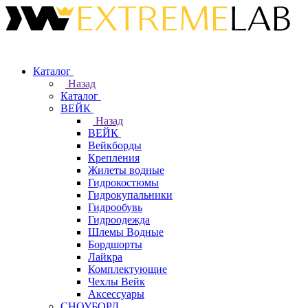
Каталог
Назад
Каталог
ВЕЙК
Назад
ВЕЙК
Вейкборды
Крепления
Жилеты водные
Гидрокостюмы
Гидрокупальники
Гидрообувь
Гидроодежда
Шлемы Водные
Бордшорты
Лайкра
Комплектующие
Чехлы Вейк
Аксессуары
СНОУБОРД