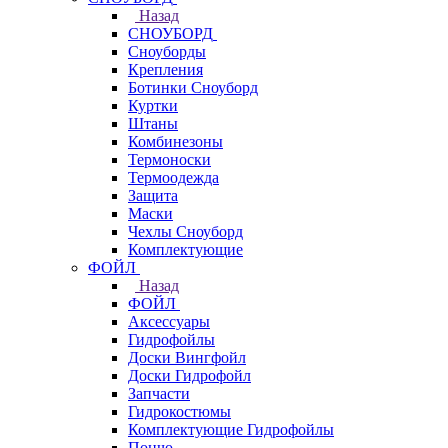
Назад
СНОУБОРД
Сноуборды
Крепления
Ботинки Сноуборд
Куртки
Штаны
Комбинезоны
Термоноски
Термоодежда
Защита
Маски
Чехлы Сноуборд
Комплектующие
ФОЙЛ
Назад
ФОЙЛ
Аксессуары
Гидрофойлы
Доски Вингфойл
Доски Гидрофойл
Запчасти
Гидрокостюмы
Комплектующие Гидрофойлы
Пончо