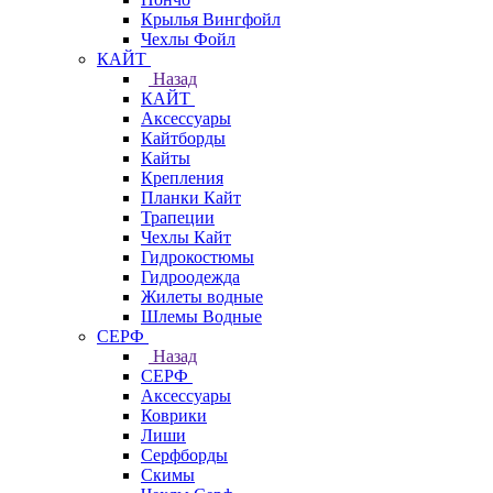
Крылья Вингфойл
Чехлы Фойл
КАЙТ
Назад
КАЙТ
Аксессуары
Кайтборды
Кайты
Крепления
Планки Кайт
Трапеции
Чехлы Кайт
Гидрокостюмы
Гидроодежда
Жилеты водные
Шлемы Водные
СЕРФ
Назад
СЕРФ
Аксессуары
Коврики
Лиши
Серфборды
Скимы