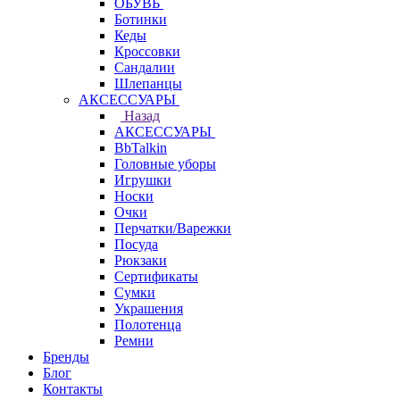
ОБУВЬ
Ботинки
Кеды
Кроссовки
Сандалии
Шлепанцы
АКСЕССУАРЫ
Назад
АКСЕССУАРЫ
BbTalkin
Головные уборы
Игрушки
Носки
Очки
Перчатки/Варежки
Посуда
Рюкзаки
Сертификаты
Сумки
Украшения
Полотенца
Ремни
Бренды
Блог
Контакты