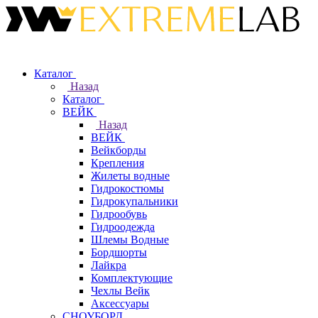
Каталог
Назад
Каталог
ВЕЙК
Назад
ВЕЙК
Вейкборды
Крепления
Жилеты водные
Гидрокостюмы
Гидрокупальники
Гидрообувь
Гидроодежда
Шлемы Водные
Бордшорты
Лайкра
Комплектующие
Чехлы Вейк
Аксессуары
СНОУБОРД