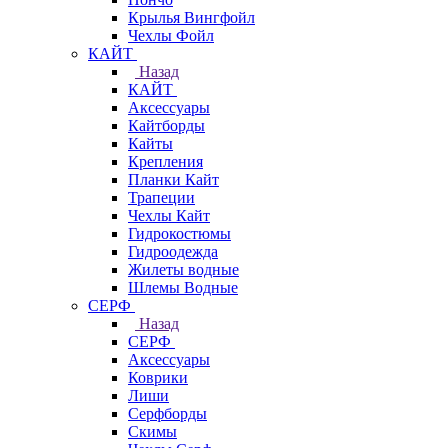
Крылья Вингфойл
Чехлы Фойл
КАЙТ
Назад
КАЙТ
Аксессуары
Кайтборды
Кайты
Крепления
Планки Кайт
Трапеции
Чехлы Кайт
Гидрокостюмы
Гидроодежда
Жилеты водные
Шлемы Водные
СЕРФ
Назад
СЕРФ
Аксессуары
Коврики
Лиши
Серфборды
Скимы