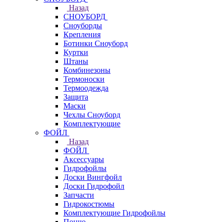
Назад
СНОУБОРД
Сноуборды
Крепления
Ботинки Сноуборд
Куртки
Штаны
Комбинезоны
Термоноски
Термоодежда
Защита
Маски
Чехлы Сноуборд
Комплектующие
ФОЙЛ
Назад
ФОЙЛ
Аксессуары
Гидрофойлы
Доски Вингфойл
Доски Гидрофойл
Запчасти
Гидрокостюмы
Комплектующие Гидрофойлы
Пончо