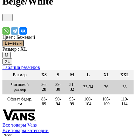
Beige/White
Цвет :
Бежевый
Бежевый
Размер :
XL
M
XL
Таблица размеров
Размер
XS
S
M
L
XL
XXL
Числовой
26-
29-
31-
33-34
36
38
размер
28
30
32
Обхват бёдер,
83-
90-
95-
100-
105-
110-
см
89
94
99
104
109
114
Все товары Vans
Все товары категории
-30%