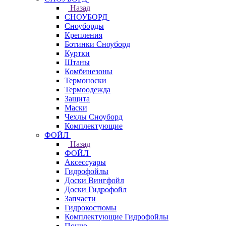
Назад
СНОУБОРД
Сноуборды
Крепления
Ботинки Сноуборд
Куртки
Штаны
Комбинезоны
Термоноски
Термоодежда
Защита
Маски
Чехлы Сноуборд
Комплектующие
ФОЙЛ
Назад
ФОЙЛ
Аксессуары
Гидрофойлы
Доски Вингфойл
Доски Гидрофойл
Запчасти
Гидрокостюмы
Комплектующие Гидрофойлы
Пончо