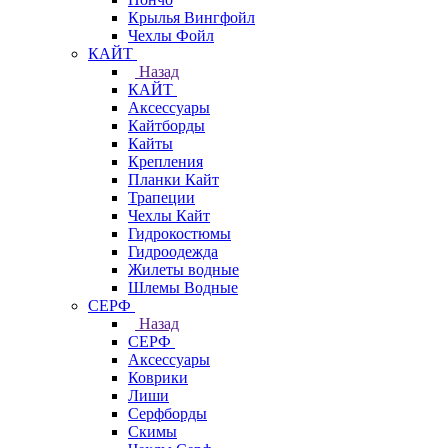
Крылья Вингфойл
Чехлы Фойл
КАЙТ
Назад
КАЙТ
Аксессуары
Кайтборды
Кайты
Крепления
Планки Кайт
Трапеции
Чехлы Кайт
Гидрокостюмы
Гидроодежда
Жилеты водные
Шлемы Водные
СЕРФ
Назад
СЕРФ
Аксессуары
Коврики
Лиши
Серфборды
Скимы