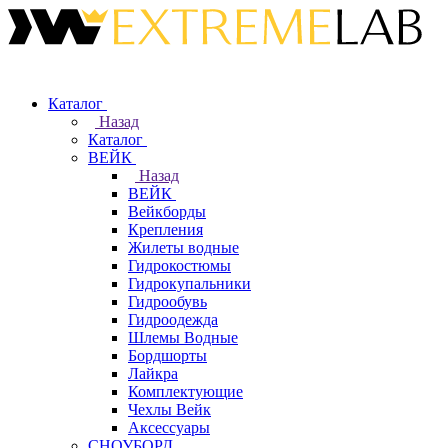
Каталог
Назад
Каталог
ВЕЙК
Назад
ВЕЙК
Вейкборды
Крепления
Жилеты водные
Гидрокостюмы
Гидрокупальники
Гидрообувь
Гидроодежда
Шлемы Водные
Бордшорты
Лайкра
Комплектующие
Чехлы Вейк
Аксессуары
СНОУБОРД