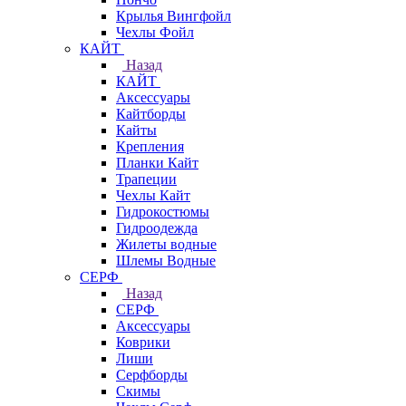
Крылья Вингфойл
Чехлы Фойл
КАЙТ
Назад
КАЙТ
Аксессуары
Кайтборды
Кайты
Крепления
Планки Кайт
Трапеции
Чехлы Кайт
Гидрокостюмы
Гидроодежда
Жилеты водные
Шлемы Водные
СЕРФ
Назад
СЕРФ
Аксессуары
Коврики
Лиши
Серфборды
Скимы