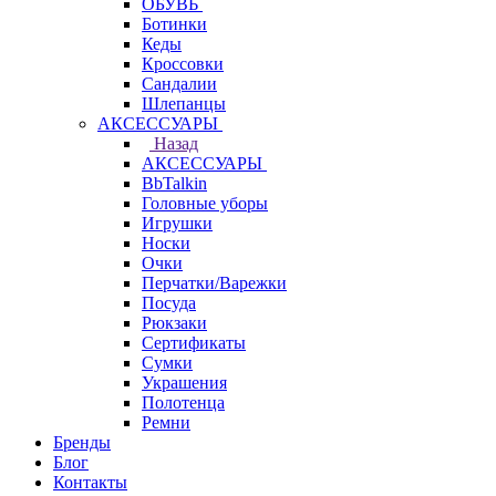
ОБУВЬ
Ботинки
Кеды
Кроссовки
Сандалии
Шлепанцы
АКСЕССУАРЫ
Назад
АКСЕССУАРЫ
BbTalkin
Головные уборы
Игрушки
Носки
Очки
Перчатки/Варежки
Посуда
Рюкзаки
Сертификаты
Сумки
Украшения
Полотенца
Ремни
Бренды
Блог
Контакты