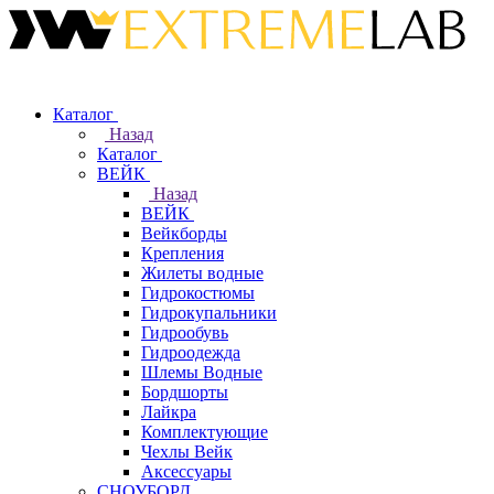
Каталог
Назад
Каталог
ВЕЙК
Назад
ВЕЙК
Вейкборды
Крепления
Жилеты водные
Гидрокостюмы
Гидрокупальники
Гидрообувь
Гидроодежда
Шлемы Водные
Бордшорты
Лайкра
Комплектующие
Чехлы Вейк
Аксессуары
СНОУБОРД