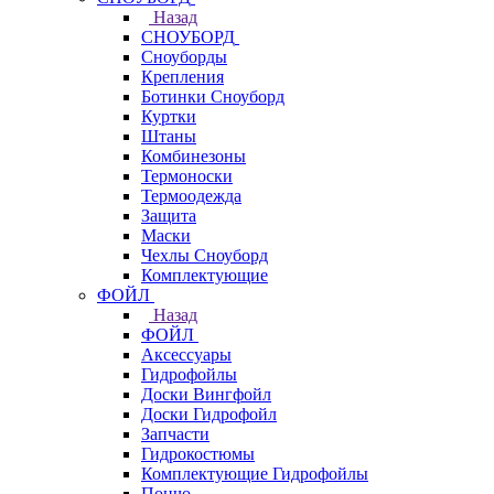
Назад
СНОУБОРД
Сноуборды
Крепления
Ботинки Сноуборд
Куртки
Штаны
Комбинезоны
Термоноски
Термоодежда
Защита
Маски
Чехлы Сноуборд
Комплектующие
ФОЙЛ
Назад
ФОЙЛ
Аксессуары
Гидрофойлы
Доски Вингфойл
Доски Гидрофойл
Запчасти
Гидрокостюмы
Комплектующие Гидрофойлы
Пончо