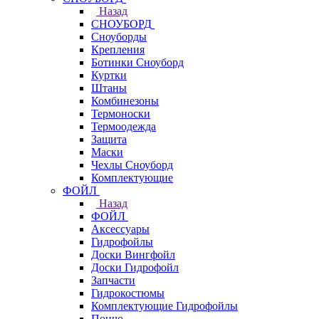
Назад
СНОУБОРД
Сноуборды
Крепления
Ботинки Сноуборд
Куртки
Штаны
Комбинезоны
Термоноски
Термоодежда
Защита
Маски
Чехлы Сноуборд
Комплектующие
ФОЙЛ
Назад
ФОЙЛ
Аксессуары
Гидрофойлы
Доски Вингфойл
Доски Гидрофойл
Запчасти
Гидрокостюмы
Комплектующие Гидрофойлы
Пончо