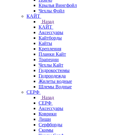
Крылья Вингфойл
Чехлы Фойл
КАЙТ
Назад
КАЙТ
Аксессуары
Кайтборды
Кайты
Крепления
Планки Кайт
Трапеции
Чехлы Кайт
Гидрокостюмы
Гидроодежда
Жилеты водные
Шлемы Водные
СЕРФ
Назад
СЕРФ
Аксессуары
Коврики
Лиши
Серфборды
Скимы