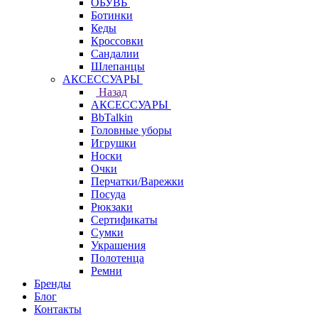
ОБУВЬ
Ботинки
Кеды
Кроссовки
Сандалии
Шлепанцы
АКСЕССУАРЫ
Назад
АКСЕССУАРЫ
BbTalkin
Головные уборы
Игрушки
Носки
Очки
Перчатки/Варежки
Посуда
Рюкзаки
Сертификаты
Сумки
Украшения
Полотенца
Ремни
Бренды
Блог
Контакты