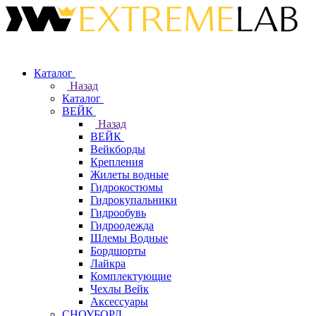
Каталог
Назад
Каталог
ВЕЙК
Назад
ВЕЙК
Вейкборды
Крепления
Жилеты водные
Гидрокостюмы
Гидрокупальники
Гидрообувь
Гидроодежда
Шлемы Водные
Бордшорты
Лайкра
Комплектующие
Чехлы Вейк
Аксессуары
СНОУБОРД