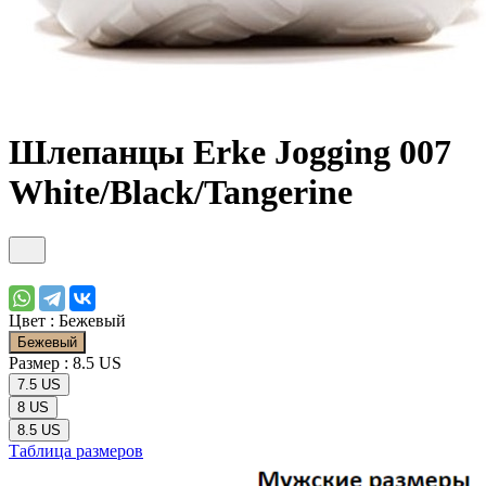
Шлепанцы Erke Jogging 007
White/Black/Tangerine
Цвет :
Бежевый
Бежевый
Размер :
8.5 US
7.5 US
8 US
8.5 US
Таблица размеров