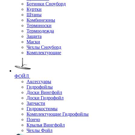
Ботинки Сноуборд
Куртки
Штаны
Комбинезоны
Термоноски
Термоодежда
Защита
Маски
Чехлы Сноуборд
Комплектующие
ФОЙЛ
Аксессуары
Гидрофойлы
Доски Вингфойл
Доски Гидрофойл
Запчасти
Гидрокостюмы
Комплектующие Гидрофойлы
Пончо
Крылья Вингфойл
Чехлы Фойл