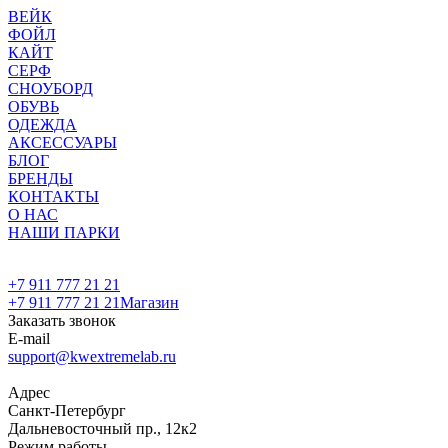
ВЕЙК
ФОЙЛ
КАЙТ
СЕРФ
СНОУБОРД
ОБУВЬ
ОДЕЖДА
АКСЕССУАРЫ
БЛОГ
БРЕНДЫ
КОНТАКТЫ
О НАС
НАШИ ПАРКИ
+7 911 777 21 21
+7 911 777 21 21
Магазин
Заказать звонок
E-mail
support@kwextremelab.ru
Адрес
Санкт-Петербург
Дальневосточный пр., 12к2
Режим работы