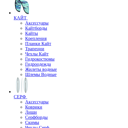
КАЙТ
Аксессуары
Кайтборды
Кайты
Крепления
Планки Кайт
Трапеции
Чехлы Кайт
Гидрокостюмы
Гидроодежда
Жилеты водные
Шлемы Водные
СЕРФ
Аксессуары
Коврики
Лиши
Серфборды
Скимы
Чехлы Cерф