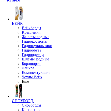
Каталог
ВЕЙК
Вейкборды
Крепления
Жилеты водные
Гидрокостюмы
Гидрокупальники
Гидрообувь
Гидроодежда
Шлемы Водные
Бордшорты
Лайкра
Комплектующие
Чехлы Вейк
Еще
СНОУБОРД
Сноуборды
Крепления