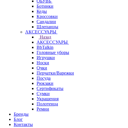
ОБУВЬ
Ботинки
Кеды
Кроссовки
Сандалии
Шлепанцы
АКСЕССУАРЫ
Назад
АКСЕССУАРЫ
BbTalkin
Головные уборы
Игрушки
Носки
Очки
Перчатки/Варежки
Посуда
Рюкзаки
Сертификаты
Сумки
Украшения
Полотенца
Ремни
Бренды
Блог
Контакты