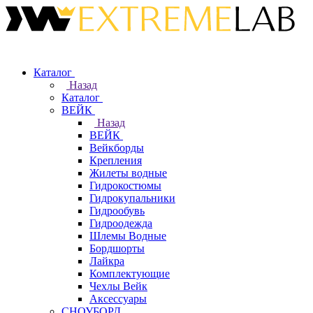
Каталог
Назад
Каталог
ВЕЙК
Назад
ВЕЙК
Вейкборды
Крепления
Жилеты водные
Гидрокостюмы
Гидрокупальники
Гидрообувь
Гидроодежда
Шлемы Водные
Бордшорты
Лайкра
Комплектующие
Чехлы Вейк
Аксессуары
СНОУБОРД