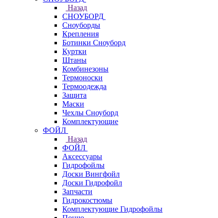
Назад
СНОУБОРД
Сноуборды
Крепления
Ботинки Сноуборд
Куртки
Штаны
Комбинезоны
Термоноски
Термоодежда
Защита
Маски
Чехлы Сноуборд
Комплектующие
ФОЙЛ
Назад
ФОЙЛ
Аксессуары
Гидрофойлы
Доски Вингфойл
Доски Гидрофойл
Запчасти
Гидрокостюмы
Комплектующие Гидрофойлы
Пончо