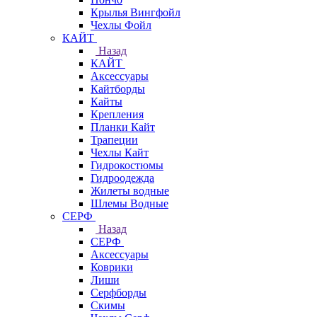
Крылья Вингфойл
Чехлы Фойл
КАЙТ
Назад
КАЙТ
Аксессуары
Кайтборды
Кайты
Крепления
Планки Кайт
Трапеции
Чехлы Кайт
Гидрокостюмы
Гидроодежда
Жилеты водные
Шлемы Водные
СЕРФ
Назад
СЕРФ
Аксессуары
Коврики
Лиши
Серфборды
Скимы