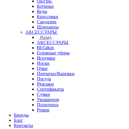
ОБУВЬ
Ботинки
Кеды
Кроссовки
Сандалии
Шлепанцы
АКСЕССУАРЫ
Назад
АКСЕССУАРЫ
BbTalkin
Головные уборы
Игрушки
Носки
Очки
Перчатки/Варежки
Посуда
Рюкзаки
Сертификаты
Сумки
Украшения
Полотенца
Ремни
Бренды
Блог
Контакты