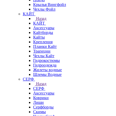
Крылья Вингфойл
Чехлы Фойл
КАЙТ
Назад
КАЙТ
Аксессуары
Кайтборды
Кайты
Крепления
Планки Кайт
Трапеции
Чехлы Кайт
Гидрокостюмы
Гидроодежда
Жилеты водные
Шлемы Водные
СЕРФ
Назад
СЕРФ
Аксессуары
Коврики
Лиши
Серфборды
Скимы