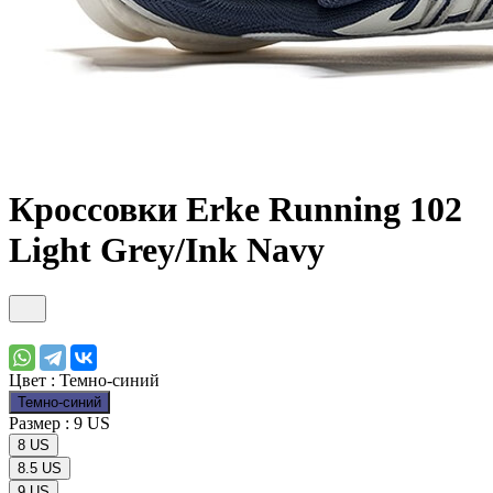
Кроссовки Erke Running 102
Light Grey/Ink Navy
Цвет :
Темно-синий
Темно-синий
Размер :
9 US
8 US
8.5 US
9 US