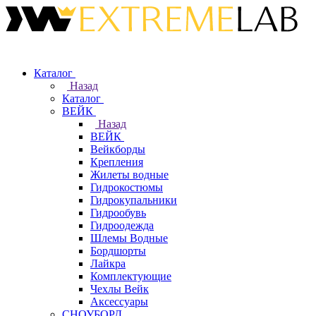
Каталог
Назад
Каталог
ВЕЙК
Назад
ВЕЙК
Вейкборды
Крепления
Жилеты водные
Гидрокостюмы
Гидрокупальники
Гидрообувь
Гидроодежда
Шлемы Водные
Бордшорты
Лайкра
Комплектующие
Чехлы Вейк
Аксессуары
СНОУБОРД