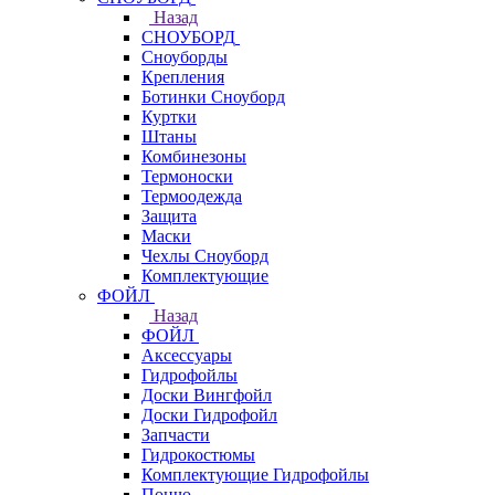
Назад
СНОУБОРД
Сноуборды
Крепления
Ботинки Сноуборд
Куртки
Штаны
Комбинезоны
Термоноски
Термоодежда
Защита
Маски
Чехлы Сноуборд
Комплектующие
ФОЙЛ
Назад
ФОЙЛ
Аксессуары
Гидрофойлы
Доски Вингфойл
Доски Гидрофойл
Запчасти
Гидрокостюмы
Комплектующие Гидрофойлы
Пончо