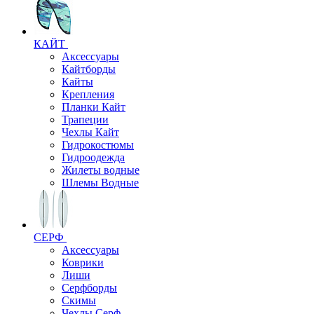
КАЙТ
Аксессуары
Кайтборды
Кайты
Крепления
Планки Кайт
Трапеции
Чехлы Кайт
Гидрокостюмы
Гидроодежда
Жилеты водные
Шлемы Водные
СЕРФ
Аксессуары
Коврики
Лиши
Серфборды
Скимы
Чехлы Cерф