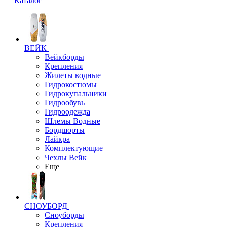
Каталог
ВЕЙК
Вейкборды
Крепления
Жилеты водные
Гидрокостюмы
Гидрокупальники
Гидрообувь
Гидроодежда
Шлемы Водные
Бордшорты
Лайкра
Комплектующие
Чехлы Вейк
Еще
СНОУБОРД
Сноуборды
Крепления