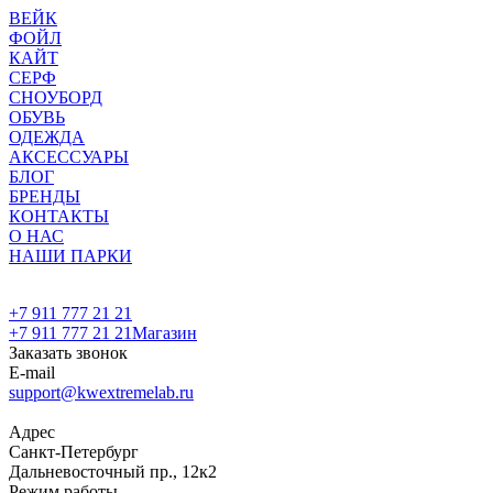
ВЕЙК
ФОЙЛ
КАЙТ
СЕРФ
СНОУБОРД
ОБУВЬ
ОДЕЖДА
АКСЕССУАРЫ
БЛОГ
БРЕНДЫ
КОНТАКТЫ
О НАС
НАШИ ПАРКИ
+7 911 777 21 21
+7 911 777 21 21
Магазин
Заказать звонок
E-mail
support@kwextremelab.ru
Адрес
Санкт-Петербург
Дальневосточный пр., 12к2
Режим работы