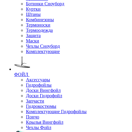
Ботинки Сноуборд
Куртки
Штаны
Комбинезоны
Термоноски
Термоодежда
Защита
Маски
Чехлы Сноуборд
Комплектующие
ФОЙЛ
Аксессуары
Гидрофойлы
Доски Вингфойл
Доски Гидрофойл
Запчасти
Гидрокостюмы
Комплектующие Гидрофойлы
Пончо
Крылья Вингфойл
Чехлы Фойл