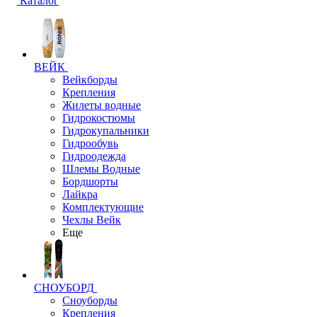
Каталог
ВЕЙК
Вейкборды
Крепления
Жилеты водные
Гидрокостюмы
Гидрокупальники
Гидрообувь
Гидроодежда
Шлемы Водные
Бордшорты
Лайкра
Комплектующие
Чехлы Вейк
Еще
СНОУБОРД
Сноуборды
Крепления