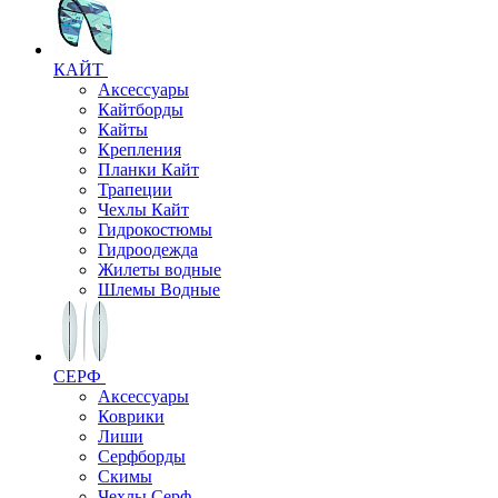
КАЙТ
Аксессуары
Кайтборды
Кайты
Крепления
Планки Кайт
Трапеции
Чехлы Кайт
Гидрокостюмы
Гидроодежда
Жилеты водные
Шлемы Водные
СЕРФ
Аксессуары
Коврики
Лиши
Серфборды
Скимы
Чехлы Cерф