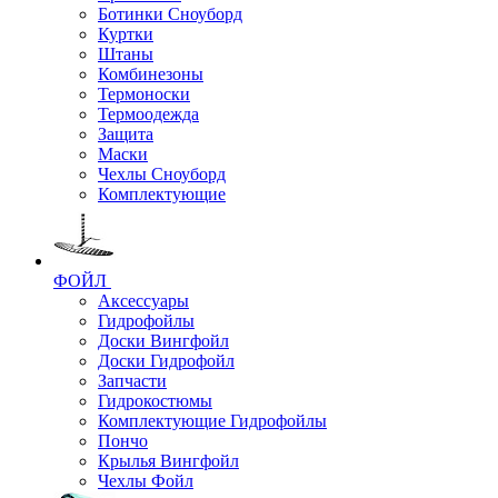
Ботинки Сноуборд
Куртки
Штаны
Комбинезоны
Термоноски
Термоодежда
Защита
Маски
Чехлы Сноуборд
Комплектующие
ФОЙЛ
Аксессуары
Гидрофойлы
Доски Вингфойл
Доски Гидрофойл
Запчасти
Гидрокостюмы
Комплектующие Гидрофойлы
Пончо
Крылья Вингфойл
Чехлы Фойл