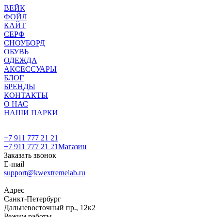
ВЕЙК
ФОЙЛ
КАЙТ
СЕРФ
СНОУБОРД
ОБУВЬ
ОДЕЖДА
АКСЕССУАРЫ
БЛОГ
БРЕНДЫ
КОНТАКТЫ
О НАС
НАШИ ПАРКИ
+7 911 777 21 21
+7 911 777 21 21
Магазин
Заказать звонок
E-mail
support@kwextremelab.ru
Адрес
Санкт-Петербург
Дальневосточный пр., 12к2
Режим работы