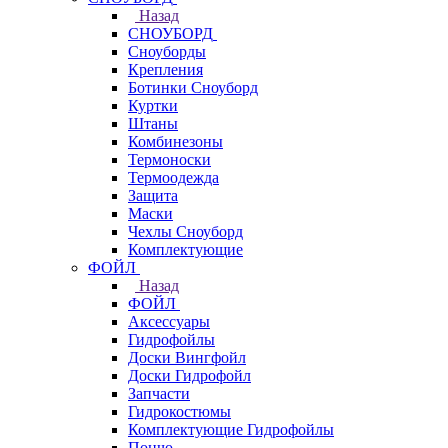
Назад
СНОУБОРД
Сноуборды
Крепления
Ботинки Сноуборд
Куртки
Штаны
Комбинезоны
Термоноски
Термоодежда
Защита
Маски
Чехлы Сноуборд
Комплектующие
ФОЙЛ
Назад
ФОЙЛ
Аксессуары
Гидрофойлы
Доски Вингфойл
Доски Гидрофойл
Запчасти
Гидрокостюмы
Комплектующие Гидрофойлы
Пончо