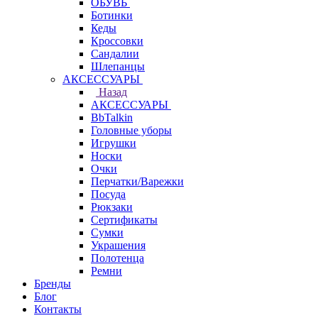
ОБУВЬ
Ботинки
Кеды
Кроссовки
Сандалии
Шлепанцы
АКСЕССУАРЫ
Назад
АКСЕССУАРЫ
BbTalkin
Головные уборы
Игрушки
Носки
Очки
Перчатки/Варежки
Посуда
Рюкзаки
Сертификаты
Сумки
Украшения
Полотенца
Ремни
Бренды
Блог
Контакты