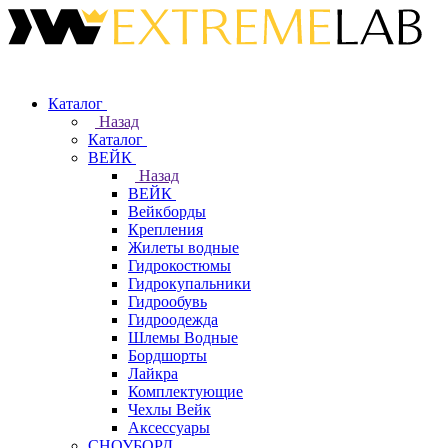
Каталог
Назад
Каталог
ВЕЙК
Назад
ВЕЙК
Вейкборды
Крепления
Жилеты водные
Гидрокостюмы
Гидрокупальники
Гидрообувь
Гидроодежда
Шлемы Водные
Бордшорты
Лайкра
Комплектующие
Чехлы Вейк
Аксессуары
СНОУБОРД