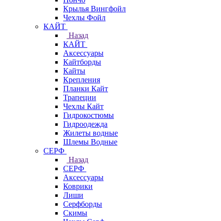
Крылья Вингфойл
Чехлы Фойл
КАЙТ
Назад
КАЙТ
Аксессуары
Кайтборды
Кайты
Крепления
Планки Кайт
Трапеции
Чехлы Кайт
Гидрокостюмы
Гидроодежда
Жилеты водные
Шлемы Водные
СЕРФ
Назад
СЕРФ
Аксессуары
Коврики
Лиши
Серфборды
Скимы