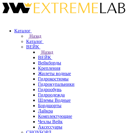
Каталог
Назад
Каталог
ВЕЙК
Назад
ВЕЙК
Вейкборды
Крепления
Жилеты водные
Гидрокостюмы
Гидрокупальники
Гидрообувь
Гидроодежда
Шлемы Водные
Бордшорты
Лайкра
Комплектующие
Чехлы Вейк
Аксессуары
СНОУБОРД