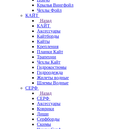
Крылья Вингфойл
Чехлы Фойл
КАЙТ
Назад
КАЙТ
Аксессуары
Кайтборды
Кайты
Крепления
Планки Кайт
Трапеции
Чехлы Кайт
Гидрокостюмы
Гидроодежда
Жилеты водные
Шлемы Водные
СЕРФ
Назад
СЕРФ
Аксессуары
Коврики
Лиши
Серфборды
Скимы