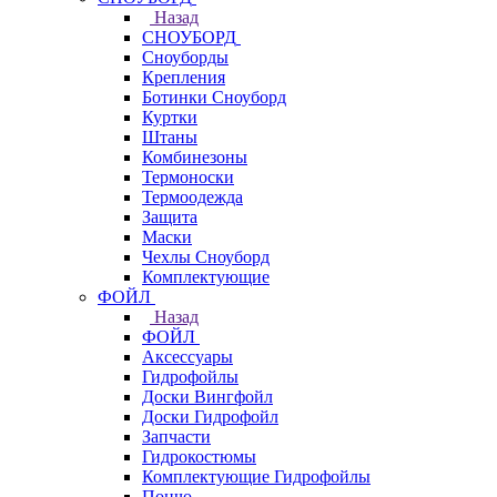
Назад
СНОУБОРД
Сноуборды
Крепления
Ботинки Сноуборд
Куртки
Штаны
Комбинезоны
Термоноски
Термоодежда
Защита
Маски
Чехлы Сноуборд
Комплектующие
ФОЙЛ
Назад
ФОЙЛ
Аксессуары
Гидрофойлы
Доски Вингфойл
Доски Гидрофойл
Запчасти
Гидрокостюмы
Комплектующие Гидрофойлы
Пончо