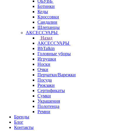
ОБУВЬ
Ботинки
Кеды
Кроссовки
Сандалии
Шлепанцы
АКСЕССУАРЫ
Назад
АКСЕССУАРЫ
BbTalkin
Головные уборы
Игрушки
Носки
Очки
Перчатки/Варежки
Посуда
Рюкзаки
Сертификаты
Сумки
Украшения
Полотенца
Ремни
Бренды
Блог
Контакты