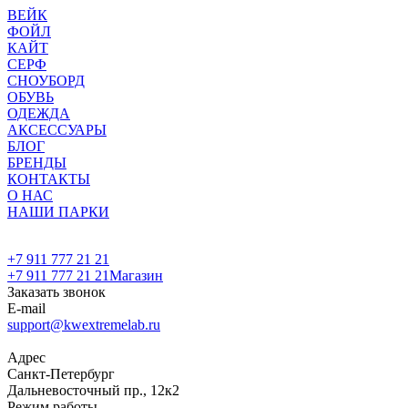
ВЕЙК
ФОЙЛ
КАЙТ
СЕРФ
СНОУБОРД
ОБУВЬ
ОДЕЖДА
АКСЕССУАРЫ
БЛОГ
БРЕНДЫ
КОНТАКТЫ
О НАС
НАШИ ПАРКИ
+7 911 777 21 21
+7 911 777 21 21
Магазин
Заказать звонок
E-mail
support@kwextremelab.ru
Адрес
Санкт-Петербург
Дальневосточный пр., 12к2
Режим работы