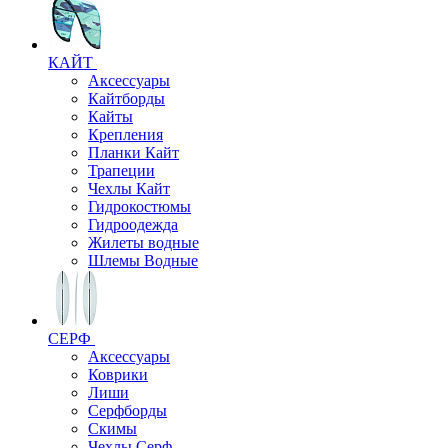
КАЙТ
Аксессуары
Кайтборды
Кайты
Крепления
Планки Кайт
Трапеции
Чехлы Кайт
Гидрокостюмы
Гидроодежда
Жилеты водные
Шлемы Водные
СЕРФ
Аксессуары
Коврики
Лиши
Серфборды
Скимы
Чехлы Cерф