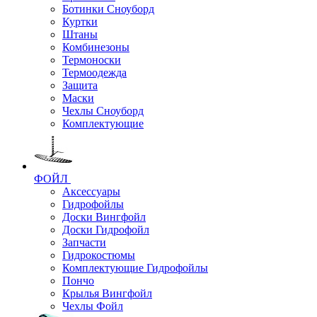
Ботинки Сноуборд
Куртки
Штаны
Комбинезоны
Термоноски
Термоодежда
Защита
Маски
Чехлы Сноуборд
Комплектующие
ФОЙЛ
Аксессуары
Гидрофойлы
Доски Вингфойл
Доски Гидрофойл
Запчасти
Гидрокостюмы
Комплектующие Гидрофойлы
Пончо
Крылья Вингфойл
Чехлы Фойл