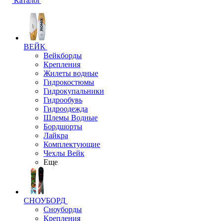
Каталог
ВЕЙК
Вейкборды
Крепления
Жилеты водные
Гидрокостюмы
Гидрокупальники
Гидрообувь
Гидроодежда
Шлемы Водные
Бордшорты
Лайкра
Комплектующие
Чехлы Вейк
Еще
СНОУБОРД
Сноуборды
Крепления