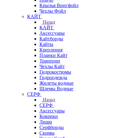
Крылья Вингфойл
Чехлы Фойл
КАЙТ
Назад
КАЙТ
Аксессуары
Кайтборды
Кайты
Крепления
Планки Кайт
Трапеции
Чехлы Кайт
Гидрокостюмы
Гидроодежда
Жилеты водные
Шлемы Водные
СЕРФ
Назад
СЕРФ
Аксессуары
Коврики
Лиши
Серфборды
Скимы