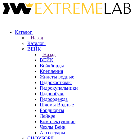
Каталог
Назад
Каталог
ВЕЙК
Назад
ВЕЙК
Вейкборды
Крепления
Жилеты водные
Гидрокостюмы
Гидрокупальники
Гидрообувь
Гидроодежда
Шлемы Водные
Бордшорты
Лайкра
Комплектующие
Чехлы Вейк
Аксессуары
СНОУБОРД