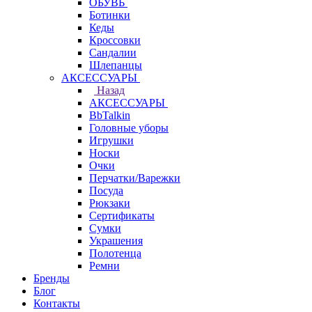
ОБУВЬ
Ботинки
Кеды
Кроссовки
Сандалии
Шлепанцы
АКСЕССУАРЫ
Назад
АКСЕССУАРЫ
BbTalkin
Головные уборы
Игрушки
Носки
Очки
Перчатки/Варежки
Посуда
Рюкзаки
Сертификаты
Сумки
Украшения
Полотенца
Ремни
Бренды
Блог
Контакты