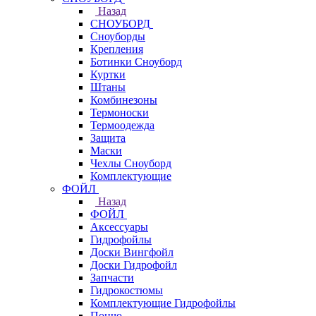
Назад
СНОУБОРД
Сноуборды
Крепления
Ботинки Сноуборд
Куртки
Штаны
Комбинезоны
Термоноски
Термоодежда
Защита
Маски
Чехлы Сноуборд
Комплектующие
ФОЙЛ
Назад
ФОЙЛ
Аксессуары
Гидрофойлы
Доски Вингфойл
Доски Гидрофойл
Запчасти
Гидрокостюмы
Комплектующие Гидрофойлы
Пончо