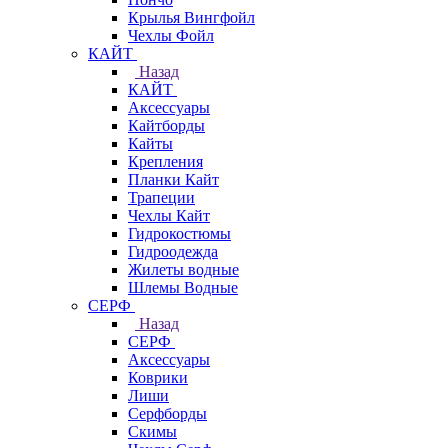
Крылья Вингфойл
Чехлы Фойл
КАЙТ
Назад
КАЙТ
Аксессуары
Кайтборды
Кайты
Крепления
Планки Кайт
Трапеции
Чехлы Кайт
Гидрокостюмы
Гидроодежда
Жилеты водные
Шлемы Водные
СЕРФ
Назад
СЕРФ
Аксессуары
Коврики
Лиши
Серфборды
Скимы