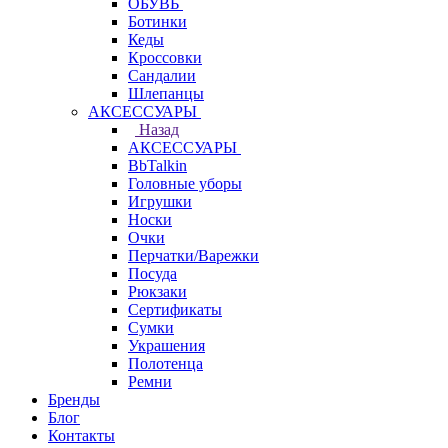
ОБУВЬ
Ботинки
Кеды
Кроссовки
Сандалии
Шлепанцы
АКСЕССУАРЫ
Назад
АКСЕССУАРЫ
BbTalkin
Головные уборы
Игрушки
Носки
Очки
Перчатки/Варежки
Посуда
Рюкзаки
Сертификаты
Сумки
Украшения
Полотенца
Ремни
Бренды
Блог
Контакты