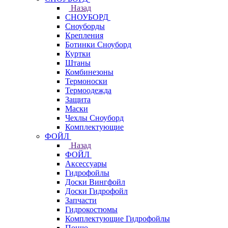
Назад
СНОУБОРД
Сноуборды
Крепления
Ботинки Сноуборд
Куртки
Штаны
Комбинезоны
Термоноски
Термоодежда
Защита
Маски
Чехлы Сноуборд
Комплектующие
ФОЙЛ
Назад
ФОЙЛ
Аксессуары
Гидрофойлы
Доски Вингфойл
Доски Гидрофойл
Запчасти
Гидрокостюмы
Комплектующие Гидрофойлы
Пончо