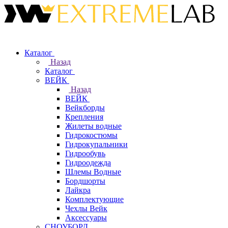
Каталог
Назад
Каталог
ВЕЙК
Назад
ВЕЙК
Вейкборды
Крепления
Жилеты водные
Гидрокостюмы
Гидрокупальники
Гидрообувь
Гидроодежда
Шлемы Водные
Бордшорты
Лайкра
Комплектующие
Чехлы Вейк
Аксессуары
СНОУБОРД