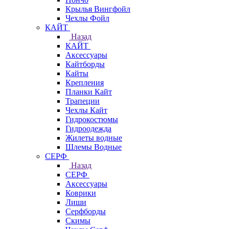
Крылья Вингфойл
Чехлы Фойл
КАЙТ
Назад
КАЙТ
Аксессуары
Кайтборды
Кайты
Крепления
Планки Кайт
Трапеции
Чехлы Кайт
Гидрокостюмы
Гидроодежда
Жилеты водные
Шлемы Водные
СЕРФ
Назад
СЕРФ
Аксессуары
Коврики
Лиши
Серфборды
Скимы