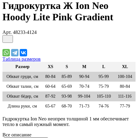
Гидрокуртка Ж Ion Neo
Hoody Lite Pink Gradient
Арт.
48233-4124
Таблица размеров
Размер
XS
S
M
L
XL
Обхват груди, см
80-84
85-89
90-94
95-99
100-104
Обхват талии, см
60-64
65-69
70-74
75-79
80-84
Обхват бёдер, см
87-92
93-98
99-104
105-110
111-116
Длина руки, см
65-67
68-70
71-73
74-76
77-79
Гидрокуртка Ion Neo неопрен толщиной 1 мм обеспечивает
тепло в самый нужный момент.
Все описание