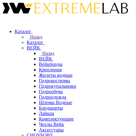
Каталог
Назад
Каталог
ВЕЙК
Назад
ВЕЙК
Вейкборды
Крепления
Жилеты водные
Гидрокостюмы
Гидрокупальники
Гидрообувь
Гидроодежда
Шлемы Водные
Бордшорты
Лайкра
Комплектующие
Чехлы Вейк
Аксессуары
СНОУБОРД