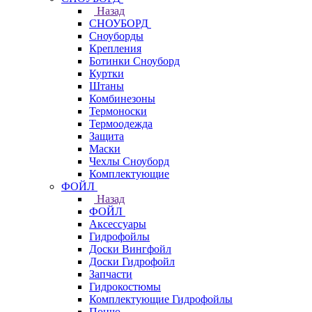
Назад
СНОУБОРД
Сноуборды
Крепления
Ботинки Сноуборд
Куртки
Штаны
Комбинезоны
Термоноски
Термоодежда
Защита
Маски
Чехлы Сноуборд
Комплектующие
ФОЙЛ
Назад
ФОЙЛ
Аксессуары
Гидрофойлы
Доски Вингфойл
Доски Гидрофойл
Запчасти
Гидрокостюмы
Комплектующие Гидрофойлы
Пончо