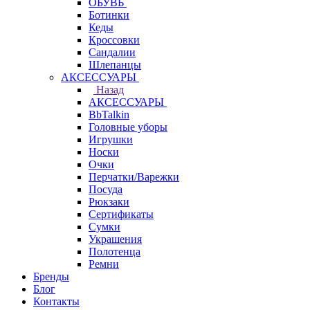
ОБУВЬ
Ботинки
Кеды
Кроссовки
Сандалии
Шлепанцы
АКСЕССУАРЫ
Назад
АКСЕССУАРЫ
BbTalkin
Головные уборы
Игрушки
Носки
Очки
Перчатки/Варежки
Посуда
Рюкзаки
Сертификаты
Сумки
Украшения
Полотенца
Ремни
Бренды
Блог
Контакты