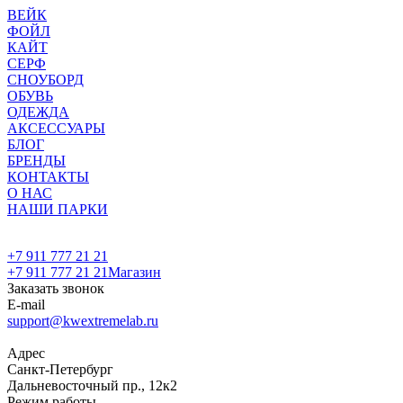
ВЕЙК
ФОЙЛ
КАЙТ
СЕРФ
СНОУБОРД
ОБУВЬ
ОДЕЖДА
АКСЕССУАРЫ
БЛОГ
БРЕНДЫ
КОНТАКТЫ
О НАС
НАШИ ПАРКИ
+7 911 777 21 21
+7 911 777 21 21
Магазин
Заказать звонок
E-mail
support@kwextremelab.ru
Адрес
Санкт-Петербург
Дальневосточный пр., 12к2
Режим работы