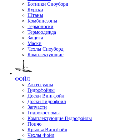
Ботинки Сноуборд
Куртки
Штаны
Комбинезоны
Термоноски
Термоодежда
Защита
Маски
Чехлы Сноуборд
Комплектующие
ФОЙЛ
Аксессуары
Гидрофойлы
Доски Вингфойл
Доски Гидрофойл
Запчасти
Гидрокостюмы
Комплектующие Гидрофойлы
Пончо
Крылья Вингфойл
Чехлы Фойл