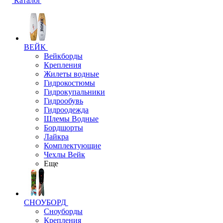
Каталог
ВЕЙК
Вейкборды
Крепления
Жилеты водные
Гидрокостюмы
Гидрокупальники
Гидрообувь
Гидроодежда
Шлемы Водные
Бордшорты
Лайкра
Комплектующие
Чехлы Вейк
Еще
СНОУБОРД
Сноуборды
Крепления