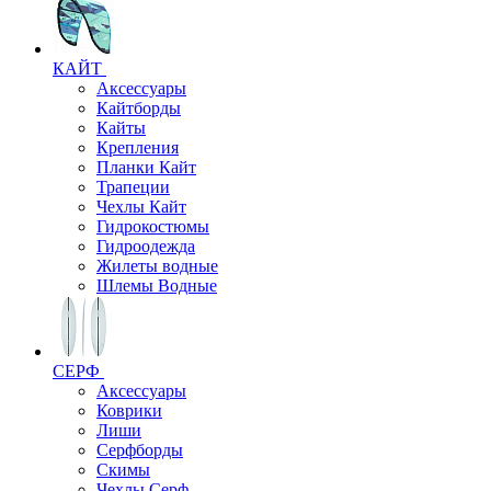
КАЙТ
Аксессуары
Кайтборды
Кайты
Крепления
Планки Кайт
Трапеции
Чехлы Кайт
Гидрокостюмы
Гидроодежда
Жилеты водные
Шлемы Водные
СЕРФ
Аксессуары
Коврики
Лиши
Серфборды
Скимы
Чехлы Cерф