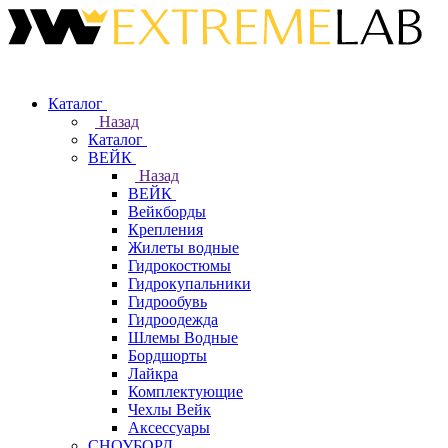
Каталог
Назад
Каталог
ВЕЙК
Назад
ВЕЙК
Вейкборды
Крепления
Жилеты водные
Гидрокостюмы
Гидрокупальники
Гидрообувь
Гидроодежда
Шлемы Водные
Бордшорты
Лайкра
Комплектующие
Чехлы Вейк
Аксессуары
СНОУБОРД