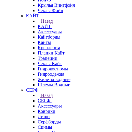
Крылья Вингфойл
Чехлы Фойл
КАЙТ
Назад
КАЙТ
Аксессуары
Кайтборды
Кайты
Крепления
Планки Кайт
Трапеции
Чехлы Кайт
Гидрокостюмы
Гидроодежда
Жилеты водные
Шлемы Водные
СЕРФ
Назад
СЕРФ
Аксессуары
Коврики
Лиши
Серфборды
Скимы