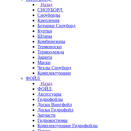
Назад
СНОУБОРД
Сноуборды
Крепления
Ботинки Сноуборд
Куртки
Штаны
Комбинезоны
Термоноски
Термоодежда
Защита
Маски
Чехлы Сноуборд
Комплектующие
ФОЙЛ
Назад
ФОЙЛ
Аксессуары
Гидрофойлы
Доски Вингфойл
Доски Гидрофойл
Запчасти
Гидрокостюмы
Комплектующие Гидрофойлы
Пончо