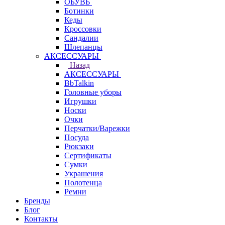
ОБУВЬ
Ботинки
Кеды
Кроссовки
Сандалии
Шлепанцы
АКСЕССУАРЫ
Назад
АКСЕССУАРЫ
BbTalkin
Головные уборы
Игрушки
Носки
Очки
Перчатки/Варежки
Посуда
Рюкзаки
Сертификаты
Сумки
Украшения
Полотенца
Ремни
Бренды
Блог
Контакты