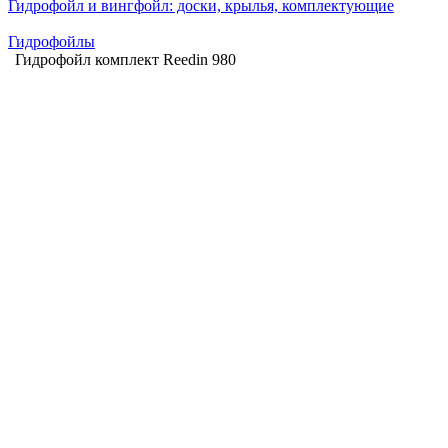
Гидрофойл и вингфойл: доски, крылья, комплектующие
Гидрофойлы
Гидрофойл комплект Reedin 980