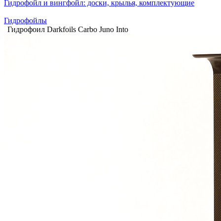
Гидрофойл и вингфойл: доски, крылья, комплектующие
Гидрофойлы
Гидрофоил Darkfoils Carbo Juno Into