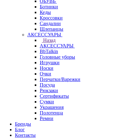
ОБУВЬ
Ботинки
Кеды
Кроссовки
Сандалии
Шлепанцы
АКСЕССУАРЫ
Назад
АКСЕССУАРЫ
BbTalkin
Головные уборы
Игрушки
Носки
Очки
Перчатки/Варежки
Посуда
Рюкзаки
Сертификаты
Сумки
Украшения
Полотенца
Ремни
Бренды
Блог
Контакты