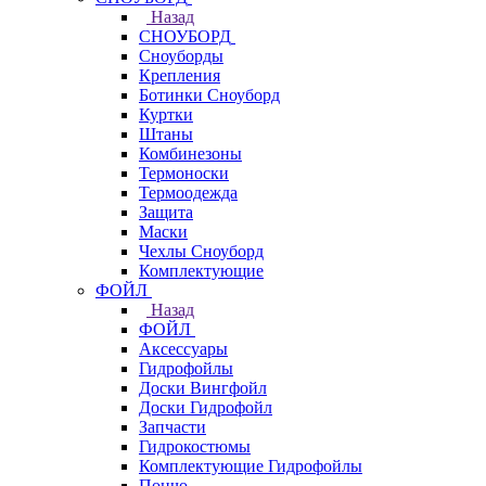
Назад
СНОУБОРД
Сноуборды
Крепления
Ботинки Сноуборд
Куртки
Штаны
Комбинезоны
Термоноски
Термоодежда
Защита
Маски
Чехлы Сноуборд
Комплектующие
ФОЙЛ
Назад
ФОЙЛ
Аксессуары
Гидрофойлы
Доски Вингфойл
Доски Гидрофойл
Запчасти
Гидрокостюмы
Комплектующие Гидрофойлы
Пончо