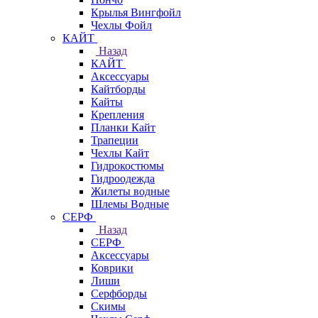
Крылья Вингфойл
Чехлы Фойл
КАЙТ
Назад
КАЙТ
Аксессуары
Кайтборды
Кайты
Крепления
Планки Кайт
Трапеции
Чехлы Кайт
Гидрокостюмы
Гидроодежда
Жилеты водные
Шлемы Водные
СЕРФ
Назад
СЕРФ
Аксессуары
Коврики
Лиши
Серфборды
Скимы