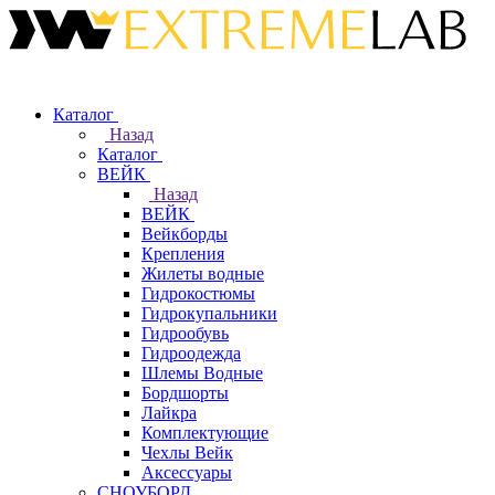
Каталог
Назад
Каталог
ВЕЙК
Назад
ВЕЙК
Вейкборды
Крепления
Жилеты водные
Гидрокостюмы
Гидрокупальники
Гидрообувь
Гидроодежда
Шлемы Водные
Бордшорты
Лайкра
Комплектующие
Чехлы Вейк
Аксессуары
СНОУБОРД