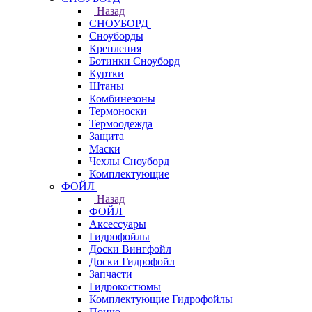
Назад
СНОУБОРД
Сноуборды
Крепления
Ботинки Сноуборд
Куртки
Штаны
Комбинезоны
Термоноски
Термоодежда
Защита
Маски
Чехлы Сноуборд
Комплектующие
ФОЙЛ
Назад
ФОЙЛ
Аксессуары
Гидрофойлы
Доски Вингфойл
Доски Гидрофойл
Запчасти
Гидрокостюмы
Комплектующие Гидрофойлы
Пончо