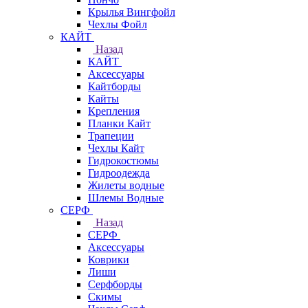
Крылья Вингфойл
Чехлы Фойл
КАЙТ
Назад
КАЙТ
Аксессуары
Кайтборды
Кайты
Крепления
Планки Кайт
Трапеции
Чехлы Кайт
Гидрокостюмы
Гидроодежда
Жилеты водные
Шлемы Водные
СЕРФ
Назад
СЕРФ
Аксессуары
Коврики
Лиши
Серфборды
Скимы