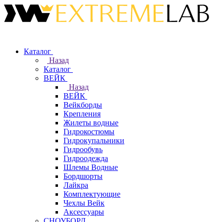
Каталог
Назад
Каталог
ВЕЙК
Назад
ВЕЙК
Вейкборды
Крепления
Жилеты водные
Гидрокостюмы
Гидрокупальники
Гидрообувь
Гидроодежда
Шлемы Водные
Бордшорты
Лайкра
Комплектующие
Чехлы Вейк
Аксессуары
СНОУБОРД