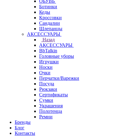
ОБУВЬ
Ботинки
Кеды
Кроссовки
Сандалии
Шлепанцы
АКСЕССУАРЫ
Назад
АКСЕССУАРЫ
BbTalkin
Головные уборы
Игрушки
Носки
Очки
Перчатки/Варежки
Посуда
Рюкзаки
Сертификаты
Сумки
Украшения
Полотенца
Ремни
Бренды
Блог
Контакты