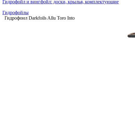
Гидрофойл и вингфойл: доски, крылья, комплектующие
Гидрофойлы
Гидрофоил Darkfoils Allu Toro Into