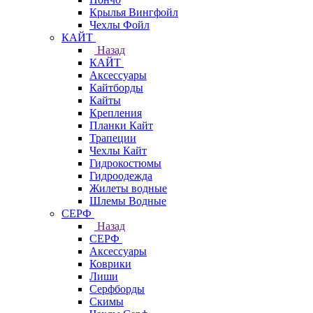
Крылья Вингфойл
Чехлы Фойл
КАЙТ
Назад
КАЙТ
Аксессуары
Кайтборды
Кайты
Крепления
Планки Кайт
Трапеции
Чехлы Кайт
Гидрокостюмы
Гидроодежда
Жилеты водные
Шлемы Водные
СЕРФ
Назад
СЕРФ
Аксессуары
Коврики
Лиши
Серфборды
Скимы