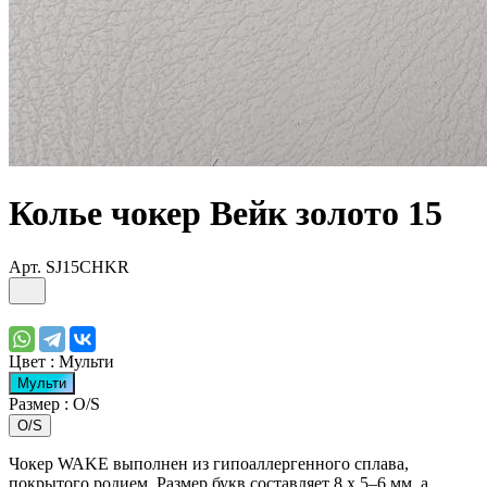
Колье чокер Вейк золото 15
Арт.
SJ15CHKR
Цвет :
Мульти
Мульти
Размер :
O/S
O/S
Чокер WAKE выполнен из гипоаллергенного сплава,
покрытого родием. Размер букв составляет 8 х 5–6 мм, а