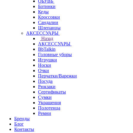
ОБУВЬ
Ботинки
Кеды
Кроссовки
Сандалии
Шлепанцы
АКСЕССУАРЫ
Назад
АКСЕССУАРЫ
BbTalkin
Головные уборы
Игрушки
Носки
Очки
Перчатки/Варежки
Посуда
Рюкзаки
Сертификаты
Сумки
Украшения
Полотенца
Ремни
Бренды
Блог
Контакты