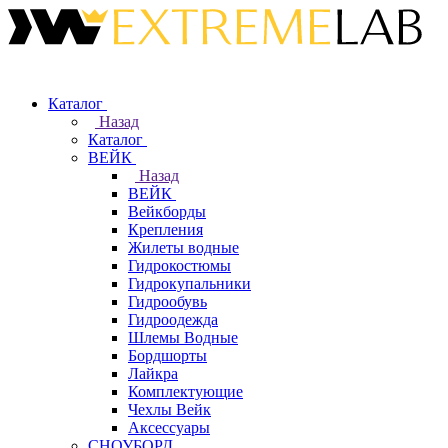
Каталог
Назад
Каталог
ВЕЙК
Назад
ВЕЙК
Вейкборды
Крепления
Жилеты водные
Гидрокостюмы
Гидрокупальники
Гидрообувь
Гидроодежда
Шлемы Водные
Бордшорты
Лайкра
Комплектующие
Чехлы Вейк
Аксессуары
СНОУБОРД