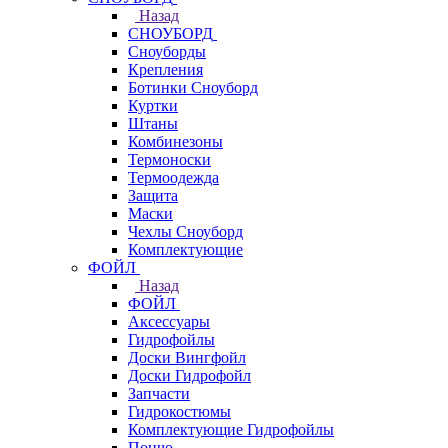
Назад
СНОУБОРД
Сноуборды
Крепления
Ботинки Сноуборд
Куртки
Штаны
Комбинезоны
Термоноски
Термоодежда
Защита
Маски
Чехлы Сноуборд
Комплектующие
ФОЙЛ
Назад
ФОЙЛ
Аксессуары
Гидрофойлы
Доски Вингфойл
Доски Гидрофойл
Запчасти
Гидрокостюмы
Комплектующие Гидрофойлы
Пончо