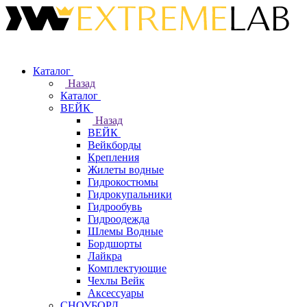
Каталог
Назад
Каталог
ВЕЙК
Назад
ВЕЙК
Вейкборды
Крепления
Жилеты водные
Гидрокостюмы
Гидрокупальники
Гидрообувь
Гидроодежда
Шлемы Водные
Бордшорты
Лайкра
Комплектующие
Чехлы Вейк
Аксессуары
СНОУБОРД