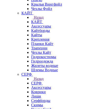
Крылья Вингфойл
Чехлы Фойл
КАЙТ
Назад
КАЙТ
Аксессуары
Кайтборды
Кайты
Крепления
Планки Кайт
Трапеции
Чехлы Кайт
Гидрокостюмы
Гидроодежда
Жилеты водные
Шлемы Водные
СЕРФ
Назад
СЕРФ
Аксессуары
Коврики
Лиши
Серфборды
Скимы