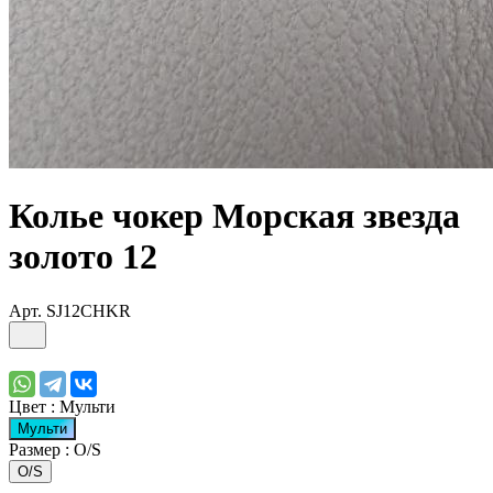
Колье чокер Морская звезда
золото 12
Арт.
SJ12CHKR
Цвет :
Мульти
Мульти
Размер :
O/S
O/S