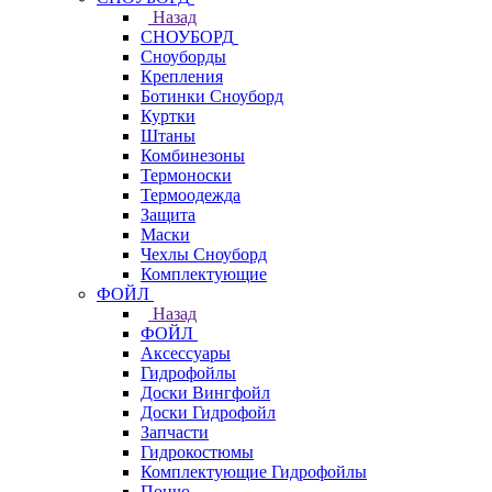
Назад
СНОУБОРД
Сноуборды
Крепления
Ботинки Сноуборд
Куртки
Штаны
Комбинезоны
Термоноски
Термоодежда
Защита
Маски
Чехлы Сноуборд
Комплектующие
ФОЙЛ
Назад
ФОЙЛ
Аксессуары
Гидрофойлы
Доски Вингфойл
Доски Гидрофойл
Запчасти
Гидрокостюмы
Комплектующие Гидрофойлы
Пончо