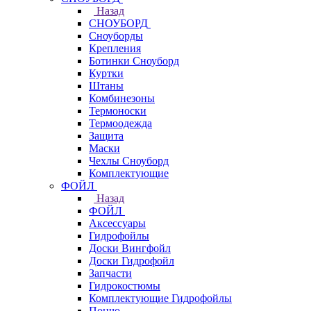
Назад
СНОУБОРД
Сноуборды
Крепления
Ботинки Сноуборд
Куртки
Штаны
Комбинезоны
Термоноски
Термоодежда
Защита
Маски
Чехлы Сноуборд
Комплектующие
ФОЙЛ
Назад
ФОЙЛ
Аксессуары
Гидрофойлы
Доски Вингфойл
Доски Гидрофойл
Запчасти
Гидрокостюмы
Комплектующие Гидрофойлы
Пончо