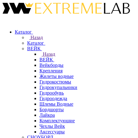
Каталог
Назад
Каталог
ВЕЙК
Назад
ВЕЙК
Вейкборды
Крепления
Жилеты водные
Гидрокостюмы
Гидрокупальники
Гидрообувь
Гидроодежда
Шлемы Водные
Бордшорты
Лайкра
Комплектующие
Чехлы Вейк
Аксессуары
СНОУБОРД