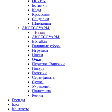
ОБУВЬ
Ботинки
Кеды
Кроссовки
Сандалии
Шлепанцы
АКСЕССУАРЫ
Назад
АКСЕССУАРЫ
BbTalkin
Головные уборы
Игрушки
Носки
Очки
Перчатки/Варежки
Посуда
Рюкзаки
Сертификаты
Сумки
Украшения
Полотенца
Ремни
Бренды
Блог
Контакты