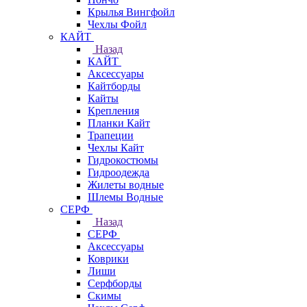
Крылья Вингфойл
Чехлы Фойл
КАЙТ
Назад
КАЙТ
Аксессуары
Кайтборды
Кайты
Крепления
Планки Кайт
Трапеции
Чехлы Кайт
Гидрокостюмы
Гидроодежда
Жилеты водные
Шлемы Водные
СЕРФ
Назад
СЕРФ
Аксессуары
Коврики
Лиши
Серфборды
Скимы