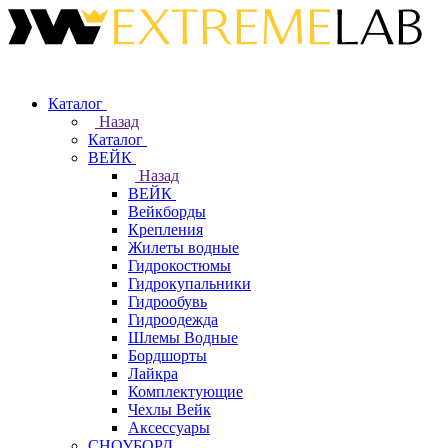
Каталог
Назад
Каталог
ВЕЙК
Назад
ВЕЙК
Вейкборды
Крепления
Жилеты водные
Гидрокостюмы
Гидрокупальники
Гидрообувь
Гидроодежда
Шлемы Водные
Бордшорты
Лайкра
Комплектующие
Чехлы Вейк
Аксессуары
СНОУБОРД