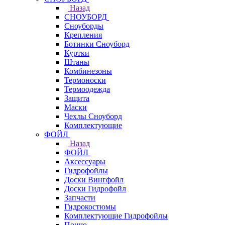
Назад
СНОУБОРД
Сноуборды
Крепления
Ботинки Сноуборд
Куртки
Штаны
Комбинезоны
Термоноски
Термоодежда
Защита
Маски
Чехлы Сноуборд
Комплектующие
ФОЙЛ
Назад
ФОЙЛ
Аксессуары
Гидрофойлы
Доски Вингфойл
Доски Гидрофойл
Запчасти
Гидрокостюмы
Комплектующие Гидрофойлы
Пончо