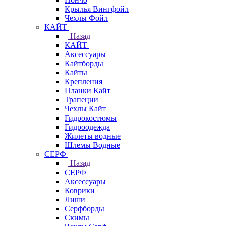
Крылья Вингфойл
Чехлы Фойл
КАЙТ
Назад
КАЙТ
Аксессуары
Кайтборды
Кайты
Крепления
Планки Кайт
Трапеции
Чехлы Кайт
Гидрокостюмы
Гидроодежда
Жилеты водные
Шлемы Водные
СЕРФ
Назад
СЕРФ
Аксессуары
Коврики
Лиши
Серфборды
Скимы