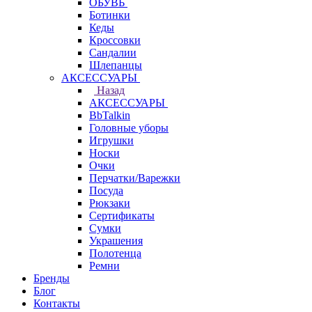
ОБУВЬ
Ботинки
Кеды
Кроссовки
Сандалии
Шлепанцы
АКСЕССУАРЫ
Назад
АКСЕССУАРЫ
BbTalkin
Головные уборы
Игрушки
Носки
Очки
Перчатки/Варежки
Посуда
Рюкзаки
Сертификаты
Сумки
Украшения
Полотенца
Ремни
Бренды
Блог
Контакты