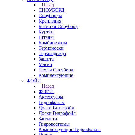
Назад
СНОУБОРД
Сноуборды
Крепления
Ботинки Сноуборд
Куртки
Штаны
Комбинезоны
Термоноски
Термоодежда
Защита
Маски
Чехлы Сноуборд
Комплектующие
ФОЙЛ
Назад
ФОЙЛ
Аксессуары
Гидрофойлы
Доски Вингфойл
Доски Гидрофойл
Запчасти
Гидрокостюмы
Комплектующие Гидрофойлы
Пончо