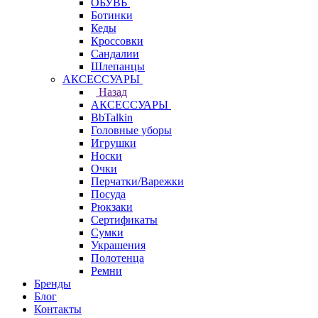
ОБУВЬ
Ботинки
Кеды
Кроссовки
Сандалии
Шлепанцы
АКСЕССУАРЫ
Назад
АКСЕССУАРЫ
BbTalkin
Головные уборы
Игрушки
Носки
Очки
Перчатки/Варежки
Посуда
Рюкзаки
Сертификаты
Сумки
Украшения
Полотенца
Ремни
Бренды
Блог
Контакты