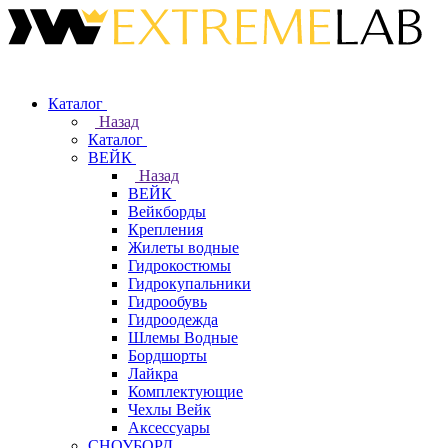
Каталог
Назад
Каталог
ВЕЙК
Назад
ВЕЙК
Вейкборды
Крепления
Жилеты водные
Гидрокостюмы
Гидрокупальники
Гидрообувь
Гидроодежда
Шлемы Водные
Бордшорты
Лайкра
Комплектующие
Чехлы Вейк
Аксессуары
СНОУБОРД