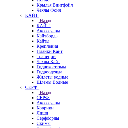
Крылья Вингфойл
Чехлы Фойл
КАЙТ
Назад
КАЙТ
Аксессуары
Кайтборды
Кайты
Крепления
Планки Кайт
Трапеции
Чехлы Кайт
Гидрокостюмы
Гидроодежда
Жилеты водные
Шлемы Водные
СЕРФ
Назад
СЕРФ
Аксессуары
Коврики
Лиши
Серфборды
Скимы