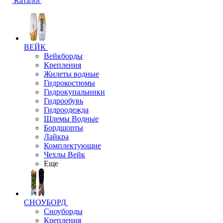
Каталог
ВЕЙК
Вейкборды
Крепления
Жилеты водные
Гидрокостюмы
Гидрокупальники
Гидрообувь
Гидроодежда
Шлемы Водные
Бордшорты
Лайкра
Комплектующие
Чехлы Вейк
Еще
СНОУБОРД
Сноуборды
Крепления