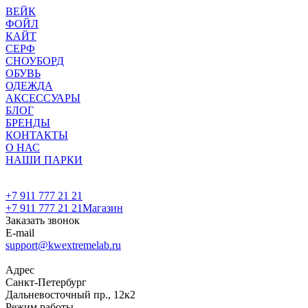
ВЕЙК
ФОЙЛ
КАЙТ
СЕРФ
СНОУБОРД
ОБУВЬ
ОДЕЖДА
АКСЕССУАРЫ
БЛОГ
БРЕНДЫ
КОНТАКТЫ
О НАС
НАШИ ПАРКИ
+7 911 777 21 21
+7 911 777 21 21
Магазин
Заказать звонок
E-mail
support@kwextremelab.ru
Адрес
Санкт-Петербург
Дальневосточный пр., 12к2
Режим работы