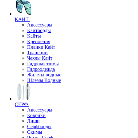
КАЙТ
Аксессуары
Кайтборды
Кайты
Крепления
Планки Кайт
Трапеции
Чехлы Кайт
Гидрокостюмы
Гидроодежда
Жилеты водные
Шлемы Водные
СЕРФ
Аксессуары
Коврики
Лиши
Серфборды
Скимы
Чехлы Cерф