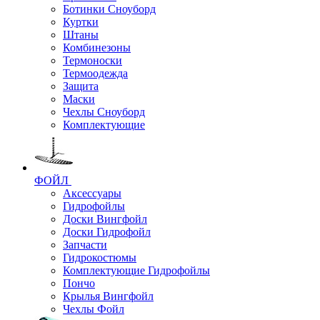
Ботинки Сноуборд
Куртки
Штаны
Комбинезоны
Термоноски
Термоодежда
Защита
Маски
Чехлы Сноуборд
Комплектующие
ФОЙЛ
Аксессуары
Гидрофойлы
Доски Вингфойл
Доски Гидрофойл
Запчасти
Гидрокостюмы
Комплектующие Гидрофойлы
Пончо
Крылья Вингфойл
Чехлы Фойл