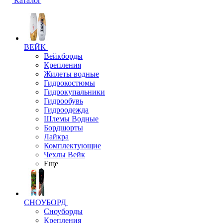
Каталог
ВЕЙК
Вейкборды
Крепления
Жилеты водные
Гидрокостюмы
Гидрокупальники
Гидрообувь
Гидроодежда
Шлемы Водные
Бордшорты
Лайкра
Комплектующие
Чехлы Вейк
Еще
СНОУБОРД
Сноуборды
Крепления