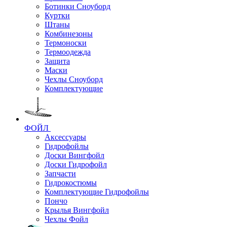
Ботинки Сноуборд
Куртки
Штаны
Комбинезоны
Термоноски
Термоодежда
Защита
Маски
Чехлы Сноуборд
Комплектующие
ФОЙЛ
Аксессуары
Гидрофойлы
Доски Вингфойл
Доски Гидрофойл
Запчасти
Гидрокостюмы
Комплектующие Гидрофойлы
Пончо
Крылья Вингфойл
Чехлы Фойл