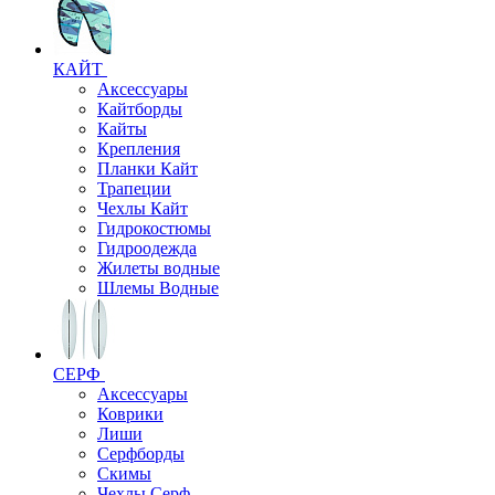
КАЙТ
Аксессуары
Кайтборды
Кайты
Крепления
Планки Кайт
Трапеции
Чехлы Кайт
Гидрокостюмы
Гидроодежда
Жилеты водные
Шлемы Водные
СЕРФ
Аксессуары
Коврики
Лиши
Серфборды
Скимы
Чехлы Cерф