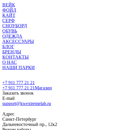
ВЕЙК
ФОЙЛ
КАЙТ
СЕРФ
СНОУБОРД
ОБУВЬ
ОДЕЖДА
АКСЕССУАРЫ
БЛОГ
БРЕНДЫ
КОНТАКТЫ
О НАС
НАШИ ПАРКИ
+7 911 777 21 21
+7 911 777 21 21
Магазин
Заказать звонок
E-mail
support@kwextremelab.ru
Адрес
Санкт-Петербург
Дальневосточный пр., 12к2
Режим работы