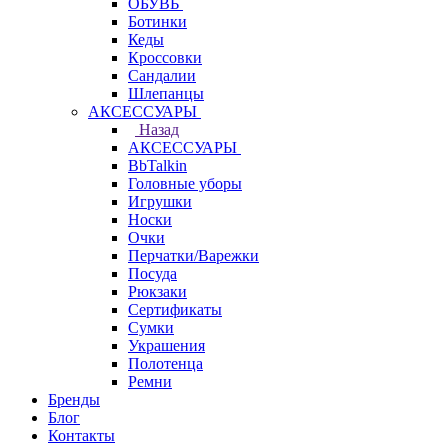
ОБУВЬ
Ботинки
Кеды
Кроссовки
Сандалии
Шлепанцы
АКСЕССУАРЫ
Назад
АКСЕССУАРЫ
BbTalkin
Головные уборы
Игрушки
Носки
Очки
Перчатки/Варежки
Посуда
Рюкзаки
Сертификаты
Сумки
Украшения
Полотенца
Ремни
Бренды
Блог
Контакты