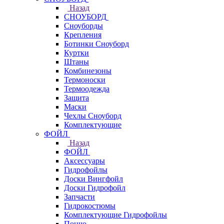
Назад
СНОУБОРД
Сноуборды
Крепления
Ботинки Сноуборд
Куртки
Штаны
Комбинезоны
Термоноски
Термоодежда
Защита
Маски
Чехлы Сноуборд
Комплектующие
ФОЙЛ
Назад
ФОЙЛ
Аксессуары
Гидрофойлы
Доски Вингфойл
Доски Гидрофойл
Запчасти
Гидрокостюмы
Комплектующие Гидрофойлы
Пончо