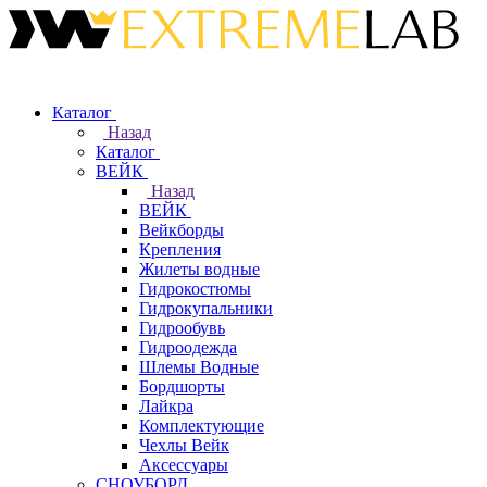
Каталог
Назад
Каталог
ВЕЙК
Назад
ВЕЙК
Вейкборды
Крепления
Жилеты водные
Гидрокостюмы
Гидрокупальники
Гидрообувь
Гидроодежда
Шлемы Водные
Бордшорты
Лайкра
Комплектующие
Чехлы Вейк
Аксессуары
СНОУБОРД