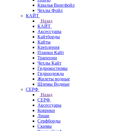
Крылья Вингфойл
Чехлы Фойл
КАЙТ
Назад
КАЙТ
Аксессуары
Кайтборды
Кайты
Крепления
Планки Кайт
Трапеции
Чехлы Кайт
Гидрокостюмы
Гидроодежда
Жилеты водные
Шлемы Водные
СЕРФ
Назад
СЕРФ
Аксессуары
Коврики
Лиши
Серфборды
Скимы