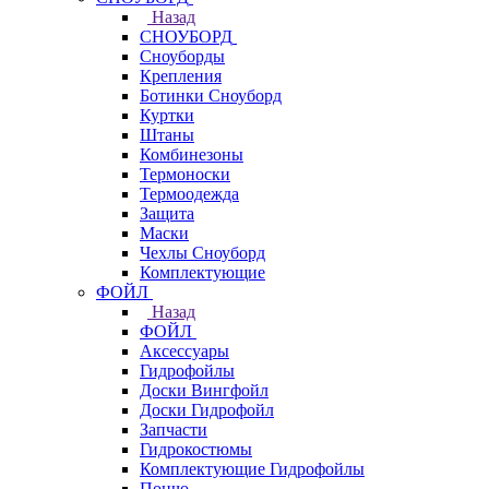
Назад
СНОУБОРД
Сноуборды
Крепления
Ботинки Сноуборд
Куртки
Штаны
Комбинезоны
Термоноски
Термоодежда
Защита
Маски
Чехлы Сноуборд
Комплектующие
ФОЙЛ
Назад
ФОЙЛ
Аксессуары
Гидрофойлы
Доски Вингфойл
Доски Гидрофойл
Запчасти
Гидрокостюмы
Комплектующие Гидрофойлы
Пончо