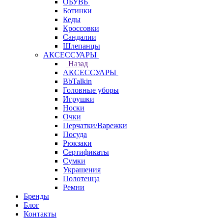
ОБУВЬ
Ботинки
Кеды
Кроссовки
Сандалии
Шлепанцы
АКСЕССУАРЫ
Назад
АКСЕССУАРЫ
BbTalkin
Головные уборы
Игрушки
Носки
Очки
Перчатки/Варежки
Посуда
Рюкзаки
Сертификаты
Сумки
Украшения
Полотенца
Ремни
Бренды
Блог
Контакты