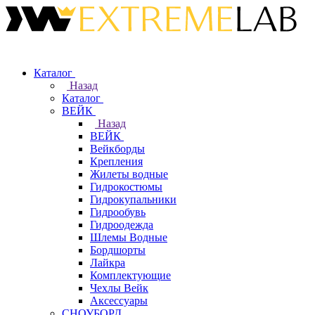
Каталог
Назад
Каталог
ВЕЙК
Назад
ВЕЙК
Вейкборды
Крепления
Жилеты водные
Гидрокостюмы
Гидрокупальники
Гидрообувь
Гидроодежда
Шлемы Водные
Бордшорты
Лайкра
Комплектующие
Чехлы Вейк
Аксессуары
СНОУБОРД