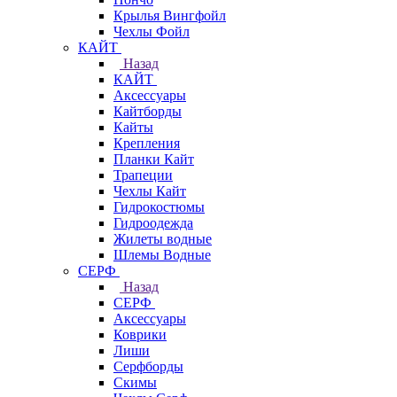
Крылья Вингфойл
Чехлы Фойл
КАЙТ
Назад
КАЙТ
Аксессуары
Кайтборды
Кайты
Крепления
Планки Кайт
Трапеции
Чехлы Кайт
Гидрокостюмы
Гидроодежда
Жилеты водные
Шлемы Водные
СЕРФ
Назад
СЕРФ
Аксессуары
Коврики
Лиши
Серфборды
Скимы