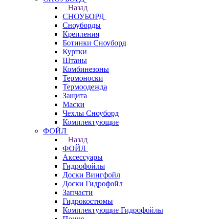
Назад
СНОУБОРД
Сноуборды
Крепления
Ботинки Сноуборд
Куртки
Штаны
Комбинезоны
Термоноски
Термоодежда
Защита
Маски
Чехлы Сноуборд
Комплектующие
ФОЙЛ
Назад
ФОЙЛ
Аксессуары
Гидрофойлы
Доски Вингфойл
Доски Гидрофойл
Запчасти
Гидрокостюмы
Комплектующие Гидрофойлы
Пончо