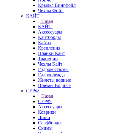
Крылья Вингфойл
Чехлы Фойл
КАЙТ
Назад
КАЙТ
Аксессуары
Кайтборды
Кайты
Крепления
Планки Кайт
Трапеции
Чехлы Кайт
Гидрокостюмы
Гидроодежда
Жилеты водные
Шлемы Водные
СЕРФ
Назад
СЕРФ
Аксессуары
Коврики
Лиши
Серфборды
Скимы