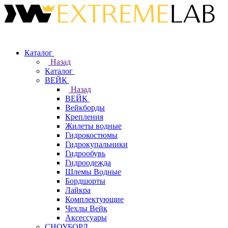
Каталог
Назад
Каталог
ВЕЙК
Назад
ВЕЙК
Вейкборды
Крепления
Жилеты водные
Гидрокостюмы
Гидрокупальники
Гидрообувь
Гидроодежда
Шлемы Водные
Бордшорты
Лайкра
Комплектующие
Чехлы Вейк
Аксессуары
СНОУБОРД