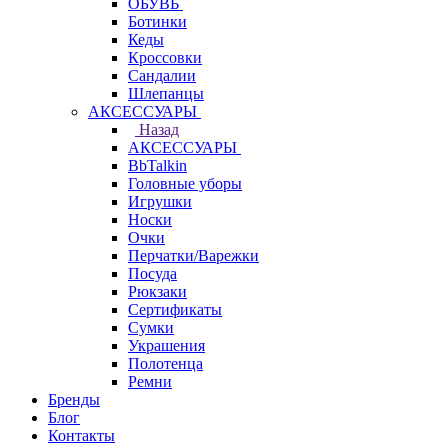
ОБУВЬ
Ботинки
Кеды
Кроссовки
Сандалии
Шлепанцы
АКСЕССУАРЫ
Назад
АКСЕССУАРЫ
BbTalkin
Головные уборы
Игрушки
Носки
Очки
Перчатки/Варежки
Посуда
Рюкзаки
Сертификаты
Сумки
Украшения
Полотенца
Ремни
Бренды
Блог
Контакты