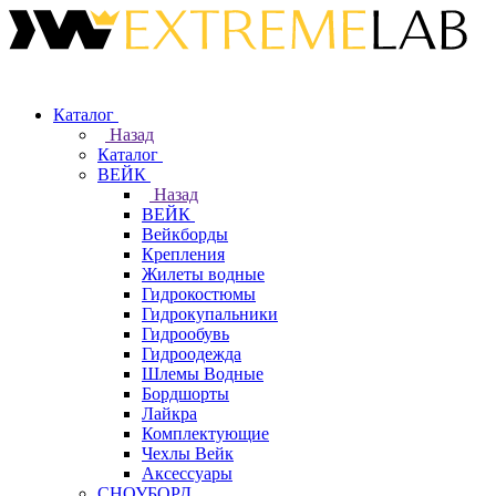
Каталог
Назад
Каталог
ВЕЙК
Назад
ВЕЙК
Вейкборды
Крепления
Жилеты водные
Гидрокостюмы
Гидрокупальники
Гидрообувь
Гидроодежда
Шлемы Водные
Бордшорты
Лайкра
Комплектующие
Чехлы Вейк
Аксессуары
СНОУБОРД