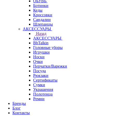
ОБУВЬ
Ботинки
Кеды
Кроссовки
Сандалии
Шлепанцы
АКСЕССУАРЫ
Назад
АКСЕССУАРЫ
BbTalkin
Головные уборы
Игрушки
Носки
Очки
Перчатки/Варежки
Посуда
Рюкзаки
Сертификаты
Сумки
Украшения
Полотенца
Ремни
Бренды
Блог
Контакты