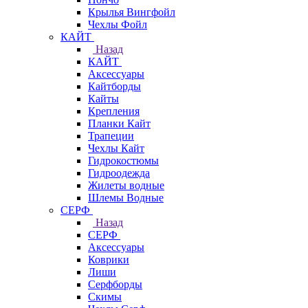
Крылья Вингфойл
Чехлы Фойл
КАЙТ
Назад
КАЙТ
Аксессуары
Кайтборды
Кайты
Крепления
Планки Кайт
Трапеции
Чехлы Кайт
Гидрокостюмы
Гидроодежда
Жилеты водные
Шлемы Водные
СЕРФ
Назад
СЕРФ
Аксессуары
Коврики
Лиши
Серфборды
Скимы