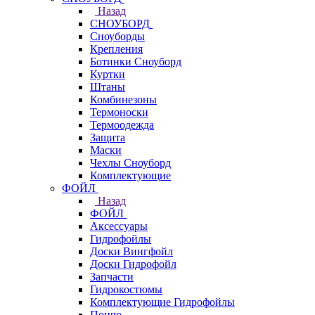
Назад
СНОУБОРД
Сноуборды
Крепления
Ботинки Сноуборд
Куртки
Штаны
Комбинезоны
Термоноски
Термоодежда
Защита
Маски
Чехлы Сноуборд
Комплектующие
ФОЙЛ
Назад
ФОЙЛ
Аксессуары
Гидрофойлы
Доски Вингфойл
Доски Гидрофойл
Запчасти
Гидрокостюмы
Комплектующие Гидрофойлы
Пончо