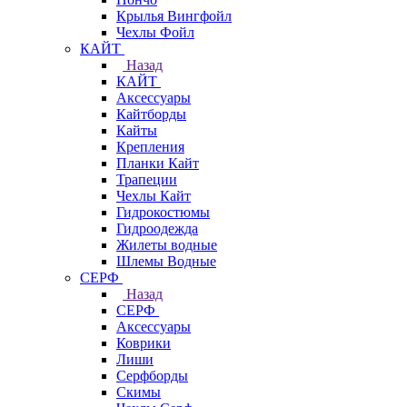
Крылья Вингфойл
Чехлы Фойл
КАЙТ
Назад
КАЙТ
Аксессуары
Кайтборды
Кайты
Крепления
Планки Кайт
Трапеции
Чехлы Кайт
Гидрокостюмы
Гидроодежда
Жилеты водные
Шлемы Водные
СЕРФ
Назад
СЕРФ
Аксессуары
Коврики
Лиши
Серфборды
Скимы