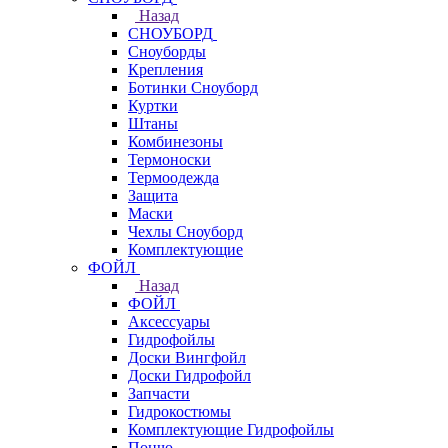
Назад
СНОУБОРД
Сноуборды
Крепления
Ботинки Сноуборд
Куртки
Штаны
Комбинезоны
Термоноски
Термоодежда
Защита
Маски
Чехлы Сноуборд
Комплектующие
ФОЙЛ
Назад
ФОЙЛ
Аксессуары
Гидрофойлы
Доски Вингфойл
Доски Гидрофойл
Запчасти
Гидрокостюмы
Комплектующие Гидрофойлы
Пончо