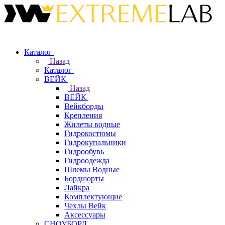
Каталог
Назад
Каталог
ВЕЙК
Назад
ВЕЙК
Вейкборды
Крепления
Жилеты водные
Гидрокостюмы
Гидрокупальники
Гидрообувь
Гидроодежда
Шлемы Водные
Бордшорты
Лайкра
Комплектующие
Чехлы Вейк
Аксессуары
СНОУБОРД