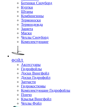
Ботинки Сноуборд
Куртки
Штаны
Комбинезоны
Термоноски
Термоодежда
Защита
Маски
Чехлы Сноуборд
Комплектующие
ФОЙЛ
Аксессуары
Гидрофойлы
Доски Вингфойл
Доски Гидрофойл
Запчасти
Гидрокостюмы
Комплектующие Гидрофойлы
Пончо
Крылья Вингфойл
Чехлы Фойл