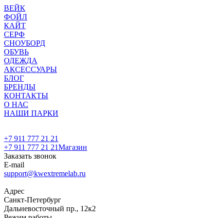
ВЕЙК
ФОЙЛ
КАЙТ
СЕРФ
СНОУБОРД
ОБУВЬ
ОДЕЖДА
АКСЕССУАРЫ
БЛОГ
БРЕНДЫ
КОНТАКТЫ
О НАС
НАШИ ПАРКИ
+7 911 777 21 21
+7 911 777 21 21
Магазин
Заказать звонок
E-mail
support@kwextremelab.ru
Адрес
Санкт-Петербург
Дальневосточный пр., 12к2
Режим работы