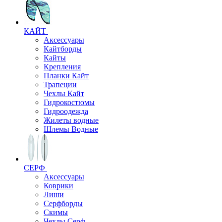
КАЙТ
Аксессуары
Кайтборды
Кайты
Крепления
Планки Кайт
Трапеции
Чехлы Кайт
Гидрокостюмы
Гидроодежда
Жилеты водные
Шлемы Водные
СЕРФ
Аксессуары
Коврики
Лиши
Серфборды
Скимы
Чехлы Cерф