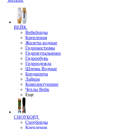
Каталог
ВЕЙК
Вейкборды
Крепления
Жилеты водные
Гидрокостюмы
Гидрокупальники
Гидрообувь
Гидроодежда
Шлемы Водные
Бордшорты
Лайкра
Комплектующие
Чехлы Вейк
Еще
СНОУБОРД
Сноуборды
Крепления