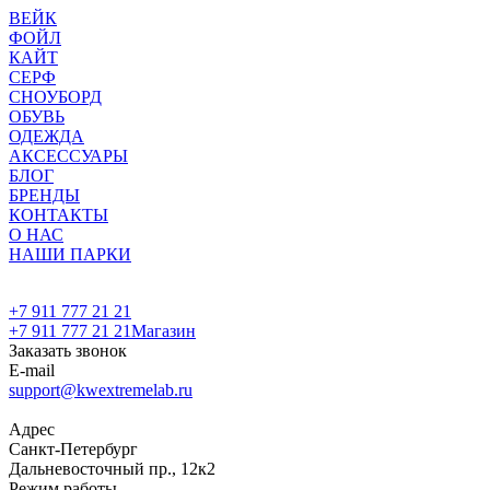
ВЕЙК
ФОЙЛ
КАЙТ
СЕРФ
СНОУБОРД
ОБУВЬ
ОДЕЖДА
АКСЕССУАРЫ
БЛОГ
БРЕНДЫ
КОНТАКТЫ
О НАС
НАШИ ПАРКИ
+7 911 777 21 21
+7 911 777 21 21
Магазин
Заказать звонок
E-mail
support@kwextremelab.ru
Адрес
Санкт-Петербург
Дальневосточный пр., 12к2
Режим работы