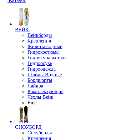
Каталог
ВЕЙК
Вейкборды
Крепления
Жилеты водные
Гидрокостюмы
Гидрокупальники
Гидрообувь
Гидроодежда
Шлемы Водные
Бордшорты
Лайкра
Комплектующие
Чехлы Вейк
Еще
СНОУБОРД
Сноуборды
Крепления