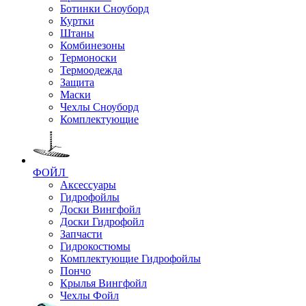
Ботинки Сноуборд
Куртки
Штаны
Комбинезоны
Термоноски
Термоодежда
Защита
Маски
Чехлы Сноуборд
Комплектующие
ФОЙЛ
Аксессуары
Гидрофойлы
Доски Вингфойл
Доски Гидрофойл
Запчасти
Гидрокостюмы
Комплектующие Гидрофойлы
Пончо
Крылья Вингфойл
Чехлы Фойл