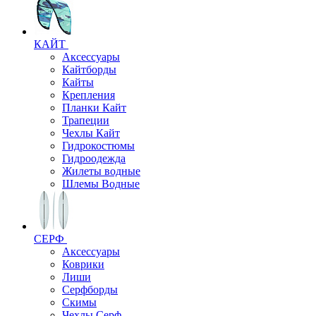
КАЙТ
Аксессуары
Кайтборды
Кайты
Крепления
Планки Кайт
Трапеции
Чехлы Кайт
Гидрокостюмы
Гидроодежда
Жилеты водные
Шлемы Водные
СЕРФ
Аксессуары
Коврики
Лиши
Серфборды
Скимы
Чехлы Cерф