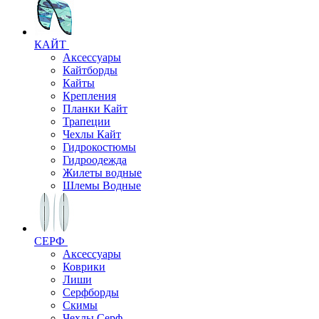
КАЙТ
Аксессуары
Кайтборды
Кайты
Крепления
Планки Кайт
Трапеции
Чехлы Кайт
Гидрокостюмы
Гидроодежда
Жилеты водные
Шлемы Водные
СЕРФ
Аксессуары
Коврики
Лиши
Серфборды
Скимы
Чехлы Cерф