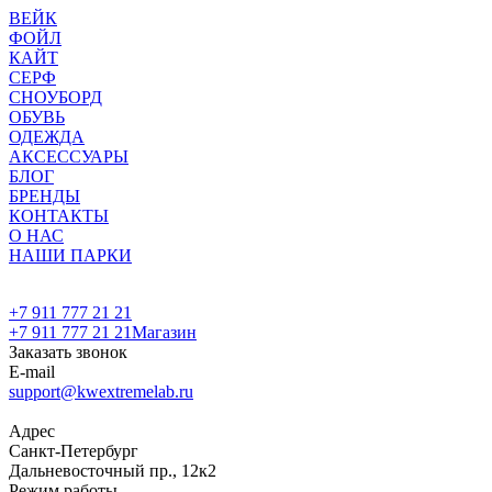
ВЕЙК
ФОЙЛ
КАЙТ
СЕРФ
СНОУБОРД
ОБУВЬ
ОДЕЖДА
АКСЕССУАРЫ
БЛОГ
БРЕНДЫ
КОНТАКТЫ
О НАС
НАШИ ПАРКИ
+7 911 777 21 21
+7 911 777 21 21
Магазин
Заказать звонок
E-mail
support@kwextremelab.ru
Адрес
Санкт-Петербург
Дальневосточный пр., 12к2
Режим работы