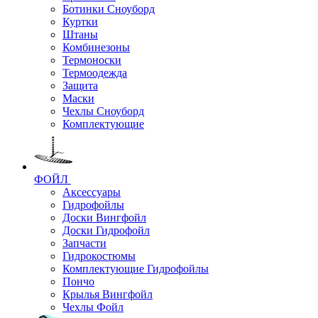
Ботинки Сноуборд
Куртки
Штаны
Комбинезоны
Термоноски
Термоодежда
Защита
Маски
Чехлы Сноуборд
Комплектующие
ФОЙЛ
Аксессуары
Гидрофойлы
Доски Вингфойл
Доски Гидрофойл
Запчасти
Гидрокостюмы
Комплектующие Гидрофойлы
Пончо
Крылья Вингфойл
Чехлы Фойл