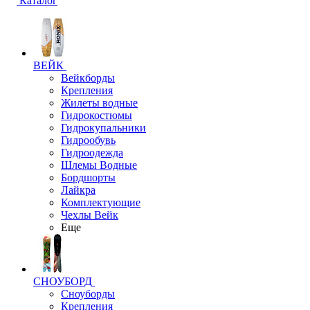
Каталог
ВЕЙК
Вейкборды
Крепления
Жилеты водные
Гидрокостюмы
Гидрокупальники
Гидрообувь
Гидроодежда
Шлемы Водные
Бордшорты
Лайкра
Комплектующие
Чехлы Вейк
Еще
СНОУБОРД
Сноуборды
Крепления