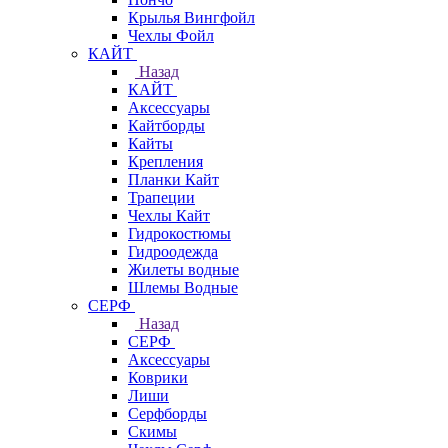
Крылья Вингфойл
Чехлы Фойл
КАЙТ
Назад
КАЙТ
Аксессуары
Кайтборды
Кайты
Крепления
Планки Кайт
Трапеции
Чехлы Кайт
Гидрокостюмы
Гидроодежда
Жилеты водные
Шлемы Водные
СЕРФ
Назад
СЕРФ
Аксессуары
Коврики
Лиши
Серфборды
Скимы