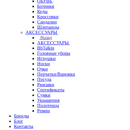
ОБУВЬ
Ботинки
Кеды
Кроссовки
Сандалии
Шлепанцы
АКСЕССУАРЫ
Назад
АКСЕССУАРЫ
BbTalkin
Головные уборы
Игрушки
Носки
Очки
Перчатки/Варежки
Посуда
Рюкзаки
Сертификаты
Сумки
Украшения
Полотенца
Ремни
Бренды
Блог
Контакты