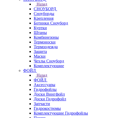
Назад
СНОУБОРД
Сноуборды
Крепления
Ботинки Сноуборд
Куртки
Штаны
Комбинезоны
Термоноски
Термоодежда
Защита
Маски
Чехлы Сноуборд
Комплектующие
ФОЙЛ
Назад
ФОЙЛ
Аксессуары
Гидрофойлы
Доски Вингфойл
Доски Гидрофойл
Запчасти
Гидрокостюмы
Комплектующие Гидрофойлы
Пончо