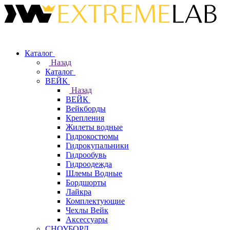
Каталог
Назад
Каталог
ВЕЙК
Назад
ВЕЙК
Вейкборды
Крепления
Жилеты водные
Гидрокостюмы
Гидрокупальники
Гидрообувь
Гидроодежда
Шлемы Водные
Бордшорты
Лайкра
Комплектующие
Чехлы Вейк
Аксессуары
СНОУБОРД