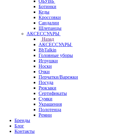
ОБУВЬ
Ботинки
Кеды
Кроссовки
Сандалии
Шлепанцы
АКСЕССУАРЫ
Назад
АКСЕССУАРЫ
BbTalkin
Головные уборы
Игрушки
Носки
Очки
Перчатки/Варежки
Посуда
Рюкзаки
Сертификаты
Сумки
Украшения
Полотенца
Ремни
Бренды
Блог
Контакты