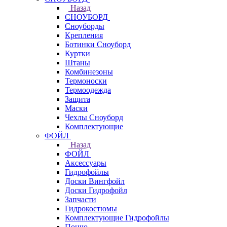
Назад
СНОУБОРД
Сноуборды
Крепления
Ботинки Сноуборд
Куртки
Штаны
Комбинезоны
Термоноски
Термоодежда
Защита
Маски
Чехлы Сноуборд
Комплектующие
ФОЙЛ
Назад
ФОЙЛ
Аксессуары
Гидрофойлы
Доски Вингфойл
Доски Гидрофойл
Запчасти
Гидрокостюмы
Комплектующие Гидрофойлы
Пончо