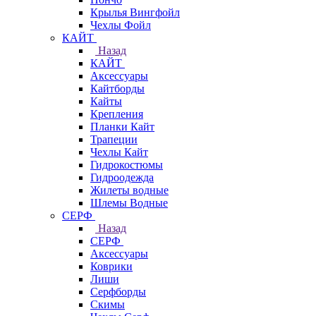
Крылья Вингфойл
Чехлы Фойл
КАЙТ
Назад
КАЙТ
Аксессуары
Кайтборды
Кайты
Крепления
Планки Кайт
Трапеции
Чехлы Кайт
Гидрокостюмы
Гидроодежда
Жилеты водные
Шлемы Водные
СЕРФ
Назад
СЕРФ
Аксессуары
Коврики
Лиши
Серфборды
Скимы