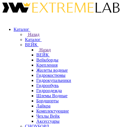
Каталог
Назад
Каталог
ВЕЙК
Назад
ВЕЙК
Вейкборды
Крепления
Жилеты водные
Гидрокостюмы
Гидрокупальники
Гидрообувь
Гидроодежда
Шлемы Водные
Бордшорты
Лайкра
Комплектующие
Чехлы Вейк
Аксессуары
СНОУБОРД