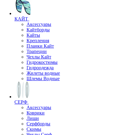
КАЙТ
Аксессуары
Кайтборды
Кайты
Крепления
Планки Кайт
Трапеции
Чехлы Кайт
Гидрокостюмы
Гидроодежда
Жилеты водные
Шлемы Водные
СЕРФ
Аксессуары
Коврики
Лиши
Серфборды
Скимы
Чехлы Cерф