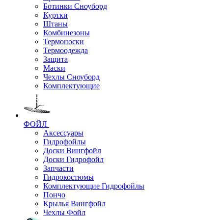
Ботинки Сноуборд
Куртки
Штаны
Комбинезоны
Термоноски
Термоодежда
Защита
Маски
Чехлы Сноуборд
Комплектующие
ФОЙЛ
Аксессуары
Гидрофойлы
Доски Вингфойл
Доски Гидрофойл
Запчасти
Гидрокостюмы
Комплектующие Гидрофойлы
Пончо
Крылья Вингфойл
Чехлы Фойл