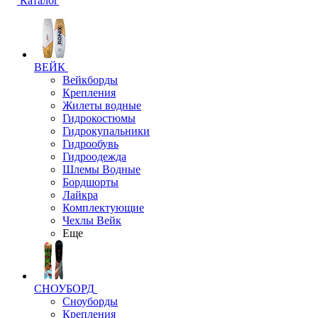
Каталог
ВЕЙК
Вейкборды
Крепления
Жилеты водные
Гидрокостюмы
Гидрокупальники
Гидрообувь
Гидроодежда
Шлемы Водные
Бордшорты
Лайкра
Комплектующие
Чехлы Вейк
Еще
СНОУБОРД
Сноуборды
Крепления