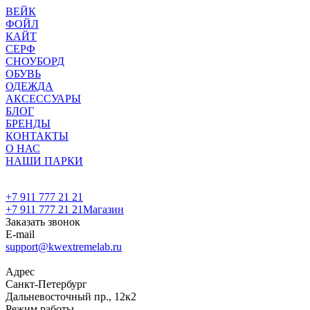
ВЕЙК
ФОЙЛ
КАЙТ
СЕРФ
СНОУБОРД
ОБУВЬ
ОДЕЖДА
АКСЕССУАРЫ
БЛОГ
БРЕНДЫ
КОНТАКТЫ
О НАС
НАШИ ПАРКИ
+7 911 777 21 21
+7 911 777 21 21
Магазин
Заказать звонок
E-mail
support@kwextremelab.ru
Адрес
Санкт-Петербург
Дальневосточный пр., 12к2
Режим работы