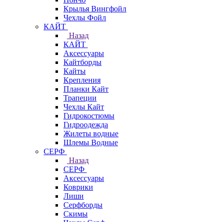
Крылья Вингфойл
Чехлы Фойл
КАЙТ
Назад
КАЙТ
Аксессуары
Кайтборды
Кайты
Крепления
Планки Кайт
Трапеции
Чехлы Кайт
Гидрокостюмы
Гидроодежда
Жилеты водные
Шлемы Водные
СЕРФ
Назад
СЕРФ
Аксессуары
Коврики
Лиши
Серфборды
Скимы