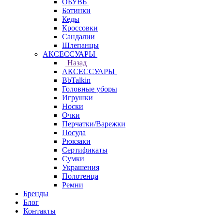
ОБУВЬ
Ботинки
Кеды
Кроссовки
Сандалии
Шлепанцы
АКСЕССУАРЫ
Назад
АКСЕССУАРЫ
BbTalkin
Головные уборы
Игрушки
Носки
Очки
Перчатки/Варежки
Посуда
Рюкзаки
Сертификаты
Сумки
Украшения
Полотенца
Ремни
Бренды
Блог
Контакты