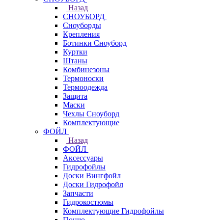
Назад
СНОУБОРД
Сноуборды
Крепления
Ботинки Сноуборд
Куртки
Штаны
Комбинезоны
Термоноски
Термоодежда
Защита
Маски
Чехлы Сноуборд
Комплектующие
ФОЙЛ
Назад
ФОЙЛ
Аксессуары
Гидрофойлы
Доски Вингфойл
Доски Гидрофойл
Запчасти
Гидрокостюмы
Комплектующие Гидрофойлы
Пончо