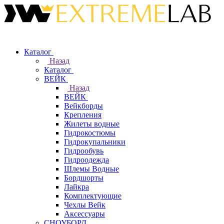
Каталог
Назад
Каталог
ВЕЙК
Назад
ВЕЙК
Вейкборды
Крепления
Жилеты водные
Гидрокостюмы
Гидрокупальники
Гидрообувь
Гидроодежда
Шлемы Водные
Бордшорты
Лайкра
Комплектующие
Чехлы Вейк
Аксессуары
СНОУБОРД