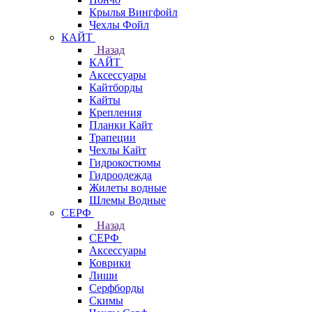
Крылья Вингфойл
Чехлы Фойл
КАЙТ
Назад
КАЙТ
Аксессуары
Кайтборды
Кайты
Крепления
Планки Кайт
Трапеции
Чехлы Кайт
Гидрокостюмы
Гидроодежда
Жилеты водные
Шлемы Водные
СЕРФ
Назад
СЕРФ
Аксессуары
Коврики
Лиши
Серфборды
Скимы