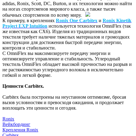
adidas, Ronix, Scott, DC, Burton, и их технологии можно найти
на ногах спортсменов мирового класса, а также тысяч
обычных спортсменов по всему миру.
К примеру, в креплениях
Ronix One Carbitex
и
Ronix Kinetik
Project EXP Intuition
используется технология OmniFlex (так
же известная как СХ6). Изделия из традиционных видов
текстиля требует наличие тяжелых материалов и громоздких
конструкции для достижения быстрой передачи энергии,
контроля и стабильности.
С OmniFlex вы максимизируете передачу энергии и
оптимизируете управление и стабильность. Углеродный
текстиль OmniFlex обладает высокой прочностью на разрыв и
не растяжимостью углеродного волокна в исключительно
гибкой и легкой форме.
Ценности Carbitex.
Carbitex была построены на неустанном оптимизме, бросая
вызов условностям и превосходя ожидания, и продолжает
воплощать эти ценности и сегодня.
Ronix
Вейкбординг
Крепления Ronix
Carbitex