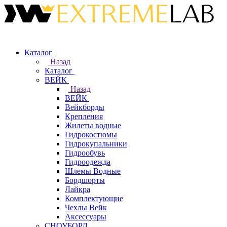
Каталог
Назад
Каталог
ВЕЙК
Назад
ВЕЙК
Вейкборды
Крепления
Жилеты водные
Гидрокостюмы
Гидрокупальники
Гидрообувь
Гидроодежда
Шлемы Водные
Бордшорты
Лайкра
Комплектующие
Чехлы Вейк
Аксессуары
СНОУБОРД