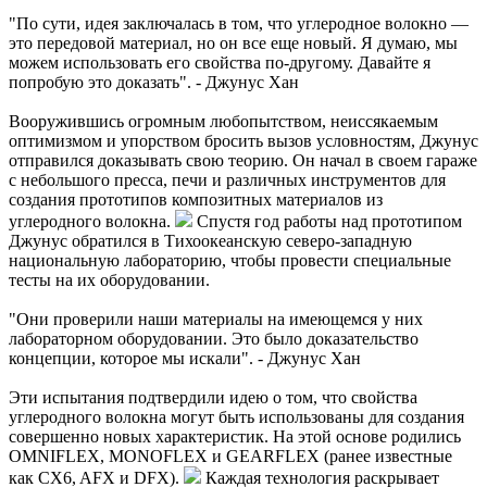
"По сути, идея заключалась в том, что углеродное волокно —
это передовой материал, но он все еще новый. Я думаю, мы
можем использовать его свойства по-другому. Давайте я
попробую это доказать". - Джунус Хан
Вооружившись огромным любопытством, неиссякаемым
оптимизмом и упорством бросить вызов условностям, Джунус
отправился доказывать свою теорию. Он начал в своем гараже
с небольшого пресса, печи и различных инструментов для
создания прототипов композитных материалов из
углеродного волокна.
Спустя год работы над прототипом
Джунус обратился в Тихоокеанскую северо-западную
национальную лабораторию, чтобы провести специальные
тесты на их оборудовании.
"Они проверили наши материалы на имеющемся у них
лабораторном оборудовании. Это было доказательство
концепции, которое мы искали". - Джунус Хан
Эти испытания подтвердили идею о том, что свойства
углеродного волокна могут быть использованы для создания
совершенно новых характеристик. На этой основе родились
OMNIFLEX, MONOFLEX и GEARFLEX (ранее известные
как CX6, AFX и DFX).
Каждая технология раскрывает