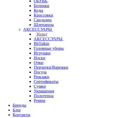
ОБУВЬ
Ботинки
Кеды
Кроссовки
Сандалии
Шлепанцы
АКСЕССУАРЫ
Назад
АКСЕССУАРЫ
BbTalkin
Головные уборы
Игрушки
Носки
Очки
Перчатки/Варежки
Посуда
Рюкзаки
Сертификаты
Сумки
Украшения
Полотенца
Ремни
Бренды
Блог
Контакты