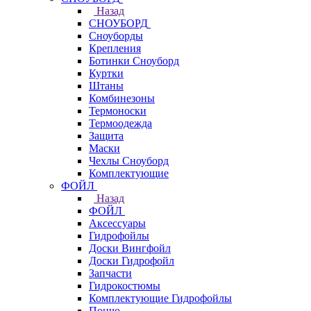
Назад
СНОУБОРД
Сноуборды
Крепления
Ботинки Сноуборд
Куртки
Штаны
Комбинезоны
Термоноски
Термоодежда
Защита
Маски
Чехлы Сноуборд
Комплектующие
ФОЙЛ
Назад
ФОЙЛ
Аксессуары
Гидрофойлы
Доски Вингфойл
Доски Гидрофойл
Запчасти
Гидрокостюмы
Комплектующие Гидрофойлы
Пончо