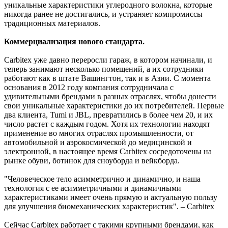
уникальные характеристики углеродного волокна, которые
никогда ранее не достигались, и устраняет компромиссы
традиционных материалов.
Коммерциализация нового стандарта.
Carbitex уже давно переросли гараж, в котором начинали, и
теперь занимают несколько помещений, а их сотрудники
работают как в штате Вашингтон, так и в Азии. С момента
основания в 2012 году компания сотрудничала с
удивительными брендами в разных отраслях, чтобы донести
свои уникальные характеристики до их потребителей. Первые
два клиента, Tumi и JBL, превратились в более чем 20, и их
число растет с каждым годом. Хотя их технологии находят
применение во многих отраслях промышленности, от
автомобильной и аэрокосмической до медицинской и
электронной, в настоящее время Carbitex сосредоточены на
рынке обуви, ботинок для сноуборда и вейкборда.
"Человеческое тело асимметрично и динамично, и наша
технология с ее асимметричными и динамичными
характеристиками имеет очень прямую и актуальную пользу
для улучшения биомеханических характеристик". – Carbitex
Сейчас Carbitex работает с такими крупными брендами, как