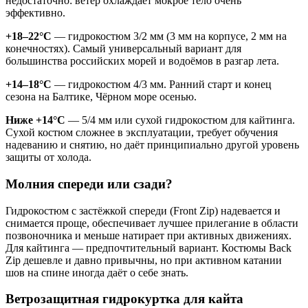
недостаточно: ветер охлаждает мокрое тело очень
эффективно.
+18–22°C
— гидрокостюм 3/2 мм (3 мм на корпусе, 2 мм на
конечностях). Самый универсальный вариант для
большинства российских морей и водоёмов в разгар лета.
+14–18°C
— гидрокостюм 4/3 мм. Ранний старт и конец
сезона на Балтике, Чёрном море осенью.
Ниже +14°C
— 5/4 мм или сухой гидрокостюм для кайтинга.
Сухой костюм сложнее в эксплуатации, требует обучения
надеванию и снятию, но даёт принципиально другой уровень
защиты от холода.
Молния спереди или сзади?
Гидрокостюм с застёжкой спереди (Front Zip) надевается и
снимается проще, обеспечивает лучшее прилегание в области
позвоночника и меньше натирает при активных движениях.
Для кайтинга — предпочтительный вариант. Костюмы Back
Zip дешевле и давно привычны, но при активном катании
шов на спине иногда даёт о себе знать.
Ветрозащитная гидрокуртка для кайта