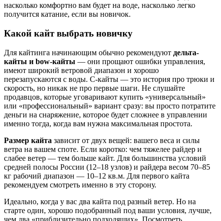
насколько комфортно вам будет на воде, насколько легко
получится катание, если вы новичок.
Какой кайт выбрать новичку
Для кайтинга начинающим обычно рекомендуют
дельта-
кайты и bow-кайты
— они прощают ошибки управления,
имеют широкий ветровой диапазон и хорошо
перезапускаются с воды. C-кайты — это история про трюки и
скорость, но никак не про первые шаги. Не слушайте
продавцов, которые уговаривают купить «универсальный»
или «профессиональный» вариант сразу: вы просто потратите
деньги на снаряжение, которое будет сложнее в управлении
именно тогда, когда вам нужна максимальная простота.
Размер кайта
зависит от двух вещей: вашего веса и силы
ветра на вашем споте. Если коротко: чем тяжелее райдер и
слабее ветер — тем больше кайт. Для большинства условий
средней полосы России (12–18 узлов) и райдера весом 70–85
кг рабочий диапазон — 10–12 кв.м. Для первого кайта
рекомендуем смотреть именно в эту сторону.
Идеально, когда у вас два кайта под разный ветер. Но на
старте один, хорошо подобранный под ваши условия, лучше,
чем два «приблизительно подходящих». Посмотреть