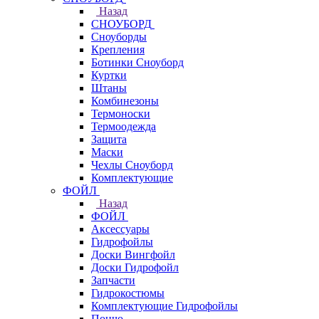
Назад
СНОУБОРД
Сноуборды
Крепления
Ботинки Сноуборд
Куртки
Штаны
Комбинезоны
Термоноски
Термоодежда
Защита
Маски
Чехлы Сноуборд
Комплектующие
ФОЙЛ
Назад
ФОЙЛ
Аксессуары
Гидрофойлы
Доски Вингфойл
Доски Гидрофойл
Запчасти
Гидрокостюмы
Комплектующие Гидрофойлы
Пончо