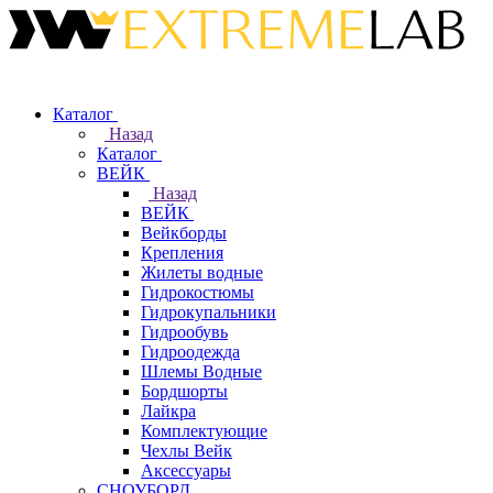
Каталог
Назад
Каталог
ВЕЙК
Назад
ВЕЙК
Вейкборды
Крепления
Жилеты водные
Гидрокостюмы
Гидрокупальники
Гидрообувь
Гидроодежда
Шлемы Водные
Бордшорты
Лайкра
Комплектующие
Чехлы Вейк
Аксессуары
СНОУБОРД