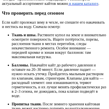
актуальный ассортимент кайтов можно
в нашем каталоге
.
Что проверить перед сезоном
Если кайт пролежал зиму в чехле, не спешите его накачивать
и нестись на воду. Сначала осмотр:
Ткань и швы.
Растяните купол на земле и внимательно
осмотрите поверхность. Ищите потёртости, порезы,
расслоения ткани в местах перегибов, следы
некачественного ремонта. Особое внимание —
передней кромке и зонам вокруг баллонов: там
максимальная нагрузка.
Баллоны.
Накачайте кайт до рабочего давления и
оставьте на 20–30 минут. Если давление падает —
нужно искать утечку. Пройдитесь мыльным раствором
по клапанам, швам, стрингерам. Клапаны для кайта —
расходный элемент: они изнашиваются, теряют
герметичность, и их лучше менять профилактически раз
в 2–3 сезона, не дожидаясь, пока клапан подведёт в
воде.
Пропитка ткани.
После зимнего хранения кайтовая
ткань может частично потерять водоотталкивающие