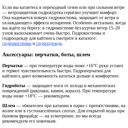
Если вы катаетесь в переходный сезон или при сильном ветре
— ветрозащитная гидрокуртка серьёзно улучшит комфорт.
Она надевается поверх гидрокостюма, защищает от ветра и
охлаждающего эффекта испарения. Особенно актуально, когда
вы ждёте на берегу: в гидрокостюме без куртки ветер 15–20
узлов выхолаживает очень быстро. Гидрокостюмы и
гидроодежду для кайтинга смотрите в каталоге:
гидрокостюмы
и
гидроодежда
.
Аксессуары: перчатки, боты, шлем
Перчатки
— при температуре воды ниже +16°C руки устают
и теряют чувствительность быстро. Гидроперчатки для
кайтинга дают возможность кататься дольше и комфортнее.
Гидроботы
— защищают ноги от холода и механических
повреждений (ракушки, камни, коралл). При температуре
воды ниже +18°C — рекомендуем.
Шлем
— обязателен при катании в парке с препятствиями, на
волне или в густонаселённых спотах. Для открытой воды при
базовом фрирайде — на усмотрение, но мы всегда
рекомендуем его новичкам.