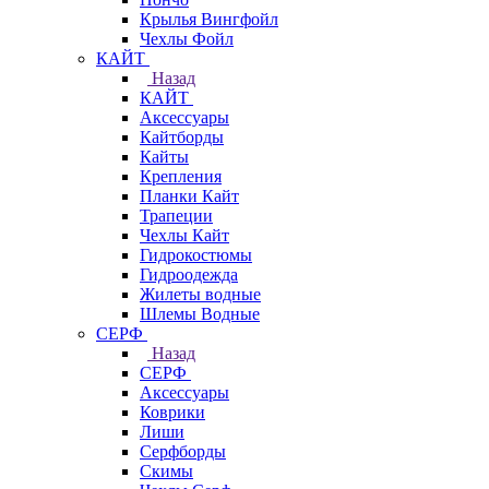
Крылья Вингфойл
Чехлы Фойл
КАЙТ
Назад
КАЙТ
Аксессуары
Кайтборды
Кайты
Крепления
Планки Кайт
Трапеции
Чехлы Кайт
Гидрокостюмы
Гидроодежда
Жилеты водные
Шлемы Водные
СЕРФ
Назад
СЕРФ
Аксессуары
Коврики
Лиши
Серфборды
Скимы