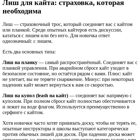
Лиш для кайта: страховка, которая
необходима
Лиш — страховочный трос, который соединяет вас с кайтом
или планкой. Среди опытных кайтеров есть дискуссии,
кататься с лишем или без него. Для новичка ответ
однозначный: с лишем.
Есть два основных типа:
Лиш на планку
— самый распространённый. Соединяет вас с
планкой управления. При аварийном сбросе кайт уходит в
безопасное состояние, но остаётся рядом с вами. Плюс: кайт
не улетает, вы не теряете снаряжение. Минус: при некоторых
падениях кайт может вернуться к вам со скоростью.
Лиш на купол (leash на кайт)
— соединяет вас напрямую с
куполом. При полном сбросе кайт полностью обесточивается
и лежит на воде флагом. Используется преимущественно в
серфинге с кайтом.
Хотя новички часто хотят привязать доску, чтобы не терять ее,
опытные инструкторы и школы выступают категорически
против обычных лишей для досок. При падении доска может
спружинить на лише и нанести серьезную травму головы или