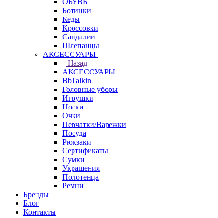
ОБУВЬ
Ботинки
Кеды
Кроссовки
Сандалии
Шлепанцы
АКСЕССУАРЫ
Назад
АКСЕССУАРЫ
BbTalkin
Головные уборы
Игрушки
Носки
Очки
Перчатки/Варежки
Посуда
Рюкзаки
Сертификаты
Сумки
Украшения
Полотенца
Ремни
Бренды
Блог
Контакты