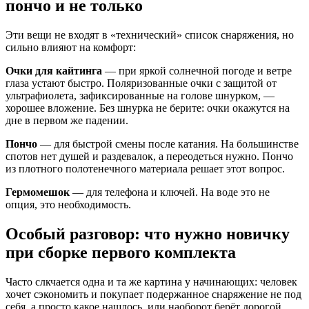
пончо и не только
Эти вещи не входят в «технический» список снаряжения, но
сильно влияют на комфорт:
Очки для кайтинга
— при яркой солнечной погоде и ветре
глаза устают быстро. Поляризованные очки с защитой от
ультрафиолета, зафиксированные на голове шнурком, —
хорошее вложение. Без шнурка не берите: очки окажутся на
дне в первом же падении.
Пончо
— для быстрой смены после катания. На большинстве
спотов нет душей и раздевалок, а переодеться нужно. Пончо
из плотного полотенечного материала решает этот вопрос.
Гермомешок
— для телефона и ключей. На воде это не
опция, это необходимость.
Особый разговор: что нужно новичку
при сборке первого комплекта
Часто слкчается одна и та же картина у начинающих: человек
хочет сэкономить и покупает подержанное снаряжение не под
себя, а просто какое нашлось, или наоборот берёт дорогой