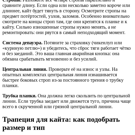
сравните длину. Если одна или несколько заметно короче или
длиннее, кайт будет тянуть в сторону. Осмотрите стропы на
предмет потёртостей, узлов, заломов. Особенно внимательно
смотрите на концы строп там, где они крепятся к планке и к
кайту. Сильно изношенные стропы нужно менять, а не
ремонтировать: они рвутся в самый неподходящий момент.
Система депауэра.
Потяните за страховку (чикенлуп или
«куриную петлю») и убедитесь, что сброс тяги работает чётко
и без заеданий. Это ваша главная аварийная кнопка: она
обязана срабатывать мгновенно и без усилий.
Центральная линия.
Проверьте её на износ и узлы. На
опытных комплектах центральная линия изнашивается
быстрее боковых строп из-за постоянного трения о трубку
планки.
Трубка планки.
Она должна легко скользить по центральной
линии. Если трубка заедает или движется туго, причина чаще
всего в скрученной или грязной центральной линии.
Трапеция для кайта: как подобрать
размер и тип