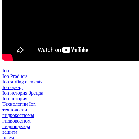
Ion
Ion Products
Ion surfing elements
Ion бренд
Ion история бренда
Ion история
Технологии Ion
технологии
гидрокостюмы
гидрокостюм
гидроодежда
защита
шлем