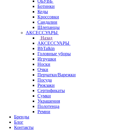
ОБУВЬ
Ботинки
Кеды
Кроссовки
Сандалии
Шлепанцы
АКСЕССУАРЫ
Назад
АКСЕССУАРЫ
BbTalkin
Головные уборы
Игрушки
Носки
Очки
Перчатки/Варежки
Посуда
Рюкзаки
Сертификаты
Сумки
Украшения
Полотенца
Ремни
Бренды
Блог
Контакты