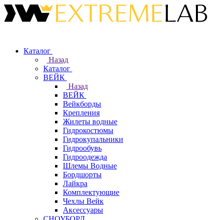
Каталог
Назад
Каталог
ВЕЙК
Назад
ВЕЙК
Вейкборды
Крепления
Жилеты водные
Гидрокостюмы
Гидрокупальники
Гидрообувь
Гидроодежда
Шлемы Водные
Бордшорты
Лайкра
Комплектующие
Чехлы Вейк
Аксессуары
СНОУБОРД