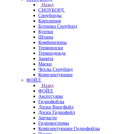
Назад
СНОУБОРД
Сноуборды
Крепления
Ботинки Сноуборд
Куртки
Штаны
Комбинезоны
Термоноски
Термоодежда
Защита
Маски
Чехлы Сноуборд
Комплектующие
ФОЙЛ
Назад
ФОЙЛ
Аксессуары
Гидрофойлы
Доски Вингфойл
Доски Гидрофойл
Запчасти
Гидрокостюмы
Комплектующие Гидрофойлы
Пончо