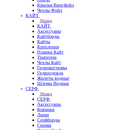
Крылья Вингфойл
Чехлы Фойл
КАЙТ
Назад
КАЙТ
Аксессуары
Кайтборды
Кайты
Крепления
Планки Кайт
Трапеции
Чехлы Кайт
Гидрокостюмы
Гидроодежда
Жилеты водные
Шлемы Водные
СЕРФ
Назад
СЕРФ
Аксессуары
Коврики
Лиши
Серфборды
Скимы