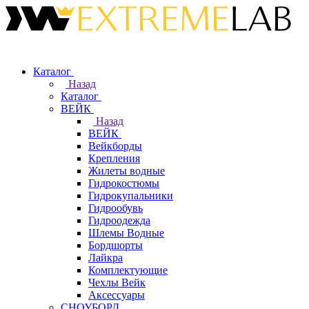
Каталог
Назад
Каталог
ВЕЙК
Назад
ВЕЙК
Вейкборды
Крепления
Жилеты водные
Гидрокостюмы
Гидрокупальники
Гидрообувь
Гидроодежда
Шлемы Водные
Бордшорты
Лайкра
Комплектующие
Чехлы Вейк
Аксессуары
СНОУБОРД