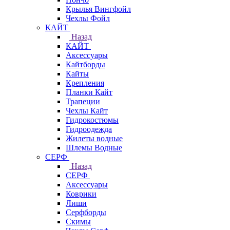
Крылья Вингфойл
Чехлы Фойл
КАЙТ
Назад
КАЙТ
Аксессуары
Кайтборды
Кайты
Крепления
Планки Кайт
Трапеции
Чехлы Кайт
Гидрокостюмы
Гидроодежда
Жилеты водные
Шлемы Водные
СЕРФ
Назад
СЕРФ
Аксессуары
Коврики
Лиши
Серфборды
Скимы