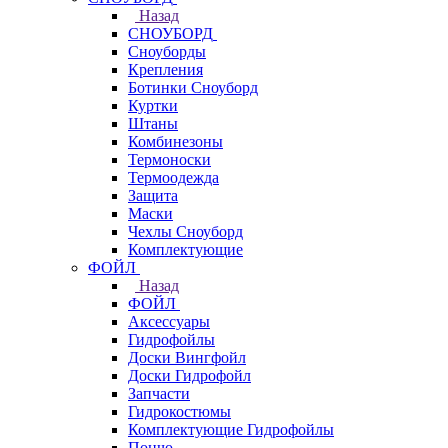
Назад
СНОУБОРД
Сноуборды
Крепления
Ботинки Сноуборд
Куртки
Штаны
Комбинезоны
Термоноски
Термоодежда
Защита
Маски
Чехлы Сноуборд
Комплектующие
ФОЙЛ
Назад
ФОЙЛ
Аксессуары
Гидрофойлы
Доски Вингфойл
Доски Гидрофойл
Запчасти
Гидрокостюмы
Комплектующие Гидрофойлы
Пончо