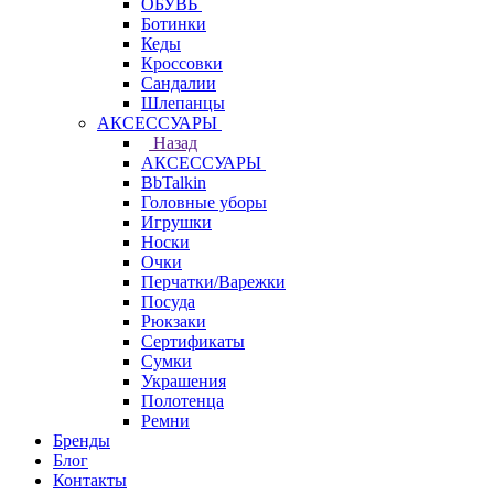
ОБУВЬ
Ботинки
Кеды
Кроссовки
Сандалии
Шлепанцы
АКСЕССУАРЫ
Назад
АКСЕССУАРЫ
BbTalkin
Головные уборы
Игрушки
Носки
Очки
Перчатки/Варежки
Посуда
Рюкзаки
Сертификаты
Сумки
Украшения
Полотенца
Ремни
Бренды
Блог
Контакты